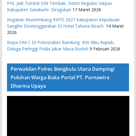
PHL Jadi Tumbal SIM Tembak, Sistim Regulasi Satpas
Kabupaten Sukabumi Diragukan
17 Maret 2026
Kegiatan Musrembang RKPD 2027 ​Kabupaten Kepulauan
Sangihe Diselenggarakan Di Hotel Tahuna Beach
14 Maret
2026
Biaya SIM C Di Polrestabes Bandung 900 Ribu Rupiah,
Diduga Petinggi Polda Jabar Masa Bodoh
9 Februari 2026
Perwakilan Polres Bengkulu Utara Dampingi
Puluhan Warga Buka Portal PT. Purnawira
Dharma Upaya