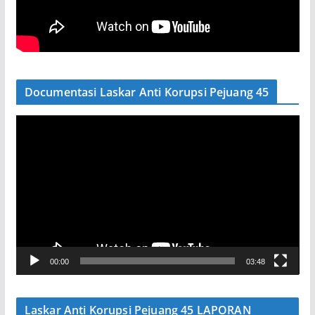
Documentasi Laskar Anti Korupsi Pejuang 45
P
e
m
u
t
a
r
V
00:00
03:48
i
d
e
Laskar Anti Korupsi Pejuang 45 LAPORAN