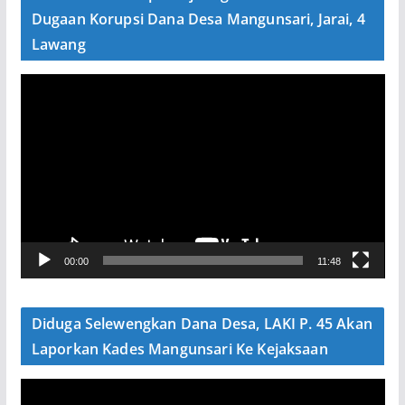
o
Dugaan Korupsi Dana Desa Mangunsari, Jarai, 4
Lawang
P
e
m
u
t
a
r
V
00:00
11:48
i
d
e
Diduga Selewengkan Dana Desa, LAKI P. 45 Akan
o
Laporkan Kades Mangunsari Ke Kejaksaan
P