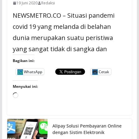
19 Juni 2020
Redaksi
NEWSMETRO.CO – Situasi pandemi
covid 19 yang melanda di belahan
dunia merupakan suatu peristiwa
yang sangat tidak di sangka dan
Bagikan ini:
WhatsApp
Cetak
Menyukai ini:
M
e
m
u
Alipay Solusi Pembayaran Online
a
dengan Sistim Elektronik
t