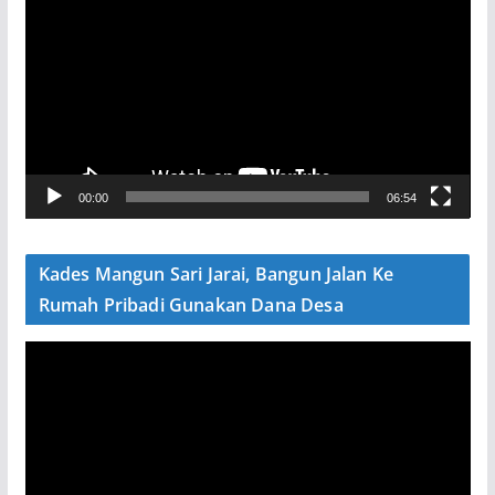
e
m
u
t
a
r
V
00:00
06:54
i
d
e
Kades Mangun Sari Jarai, Bangun Jalan Ke
o
Rumah Pribadi Gunakan Dana Desa
P
e
m
u
t
a