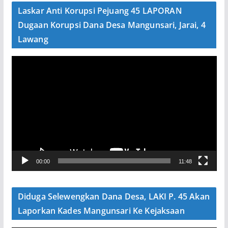
e
Laskar Anti Korupsi Pejuang 45 LAPORAN
o
Dugaan Korupsi Dana Desa Mangunsari, Jarai, 4
Lawang
P
e
m
u
t
a
r
V
00:00
11:48
i
d
e
Diduga Selewengkan Dana Desa, LAKI P. 45 Akan
o
Laporkan Kades Mangunsari Ke Kejaksaan