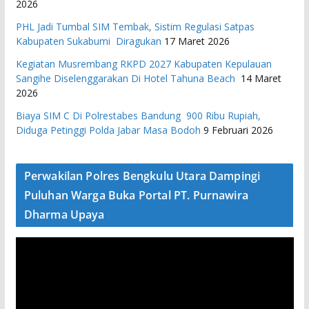
2026
PHL Jadi Tumbal SIM Tembak, Sistim Regulasi Satpas
Kabupaten Sukabumi Diragukan
17 Maret 2026
Kegiatan Musrembang RKPD 2027 ​Kabupaten Kepulauan
Sangihe Diselenggarakan Di Hotel Tahuna Beach
14 Maret
2026
Biaya SIM C Di Polrestabes Bandung 900 Ribu Rupiah,
Diduga Petinggi Polda Jabar Masa Bodoh
9 Februari 2026
Perwakilan Polres Bengkulu Utara Dampingi
Puluhan Warga Buka Portal PT. Purnawira
Dharma Upaya