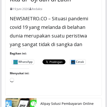
19 Juni 2020
Redaksi
NEWSMETRO.CO – Situasi pandemi
covid 19 yang melanda di belahan
dunia merupakan suatu peristiwa
yang sangat tidak di sangka dan
Bagikan ini:
WhatsApp
Cetak
Menyukai ini:
M
e
m
u
Alipay Solusi Pembayaran Online
a