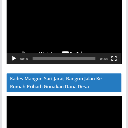
P
e
m
u
t
a
r
V
00:00
06:54
i
d
e
Kades Mangun Sari Jarai, Bangun Jalan Ke
o
Rumah Pribadi Gunakan Dana Desa
P
e
m
u
t