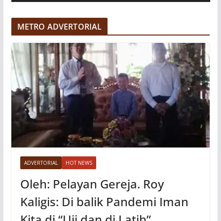
d
e
METRO ADVERTORIAL
o
ADVERTORIAL
HOT NEWS
Oleh: Pelayan Gereja. Roy
Kaligis: Di balik Pandemi Iman
Kita di “Uji dan di Latih”