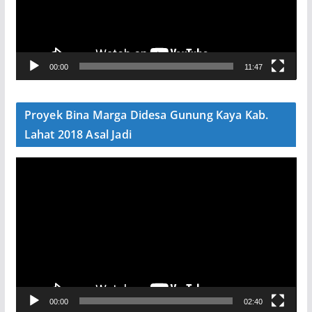
a
r
V
00:00
11:47
i
d
e
Proyek Bina Marga Didesa Gunung Kaya Kab.
o
Lahat 2018 Asal Jadi
P
e
m
u
t
a
r
V
00:00
02:40
i