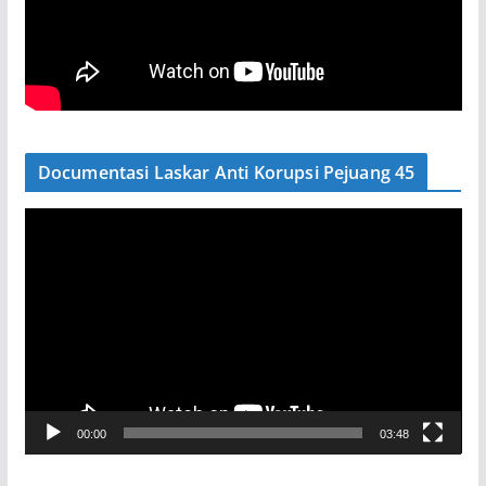
Documentasi Laskar Anti Korupsi Pejuang 45
P
e
m
u
t
a
r
V
00:00
03:48
i
d