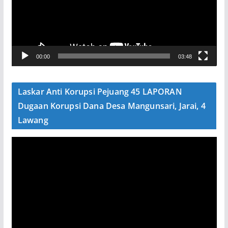
t
a
r
V
00:00
03:48
i
d
e
Laskar Anti Korupsi Pejuang 45 LAPORAN
o
Dugaan Korupsi Dana Desa Mangunsari, Jarai, 4
Lawang
P
e
m
u
t
a
r