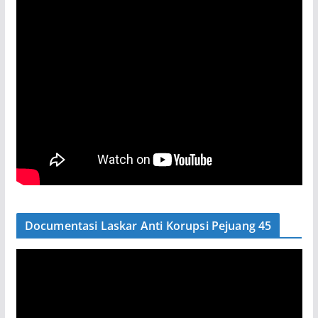
Documentasi Laskar Anti Korupsi Pejuang 45
P
e
m
u