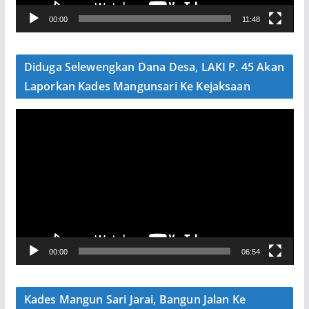
V
00:00
11:48
i
d
e
Diduga Selewengkan Dana Desa, LAKI P. 45 Akan
o
Laporkan Kades Mangunsari Ke Kejaksaan
P
e
m
u
t
a
r
V
00:00
06:54
i
d
e
Kades Mangun Sari Jarai, Bangun Jalan Ke
o