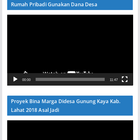
Rumah Pribadi Gunakan Dana Desa
P
e
m
u
t
a
r
V
00:00
11:47
i
d
e
Proyek Bina Marga Didesa Gunung Kaya Kab.
o
Lahat 2018 Asal Jadi
P
e
m