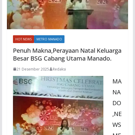
HOT NEWS
METRO MANADO
Penuh Makna,Perayaan Natal Keluarga
Besar BSG Cabang Utama Manado.
21 Desember 2025
Redaksi
MA
NA
DO
,NE
WS