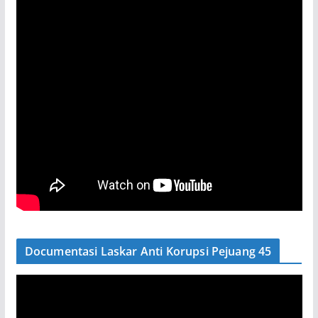
Documentasi Laskar Anti Korupsi Pejuang 45
P
e