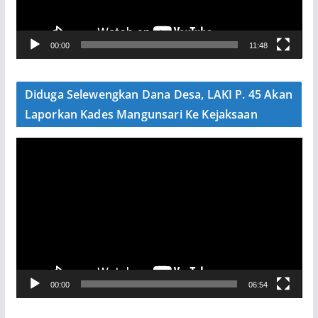
r
V
00:00
11:48
i
d
e
Diduga Selewengkan Dana Desa, LAKI P. 45 Akan
o
Laporkan Kades Mangunsari Ke Kejaksaan
P
e
m
u
t
a
r
V
00:00
06:54
i
d