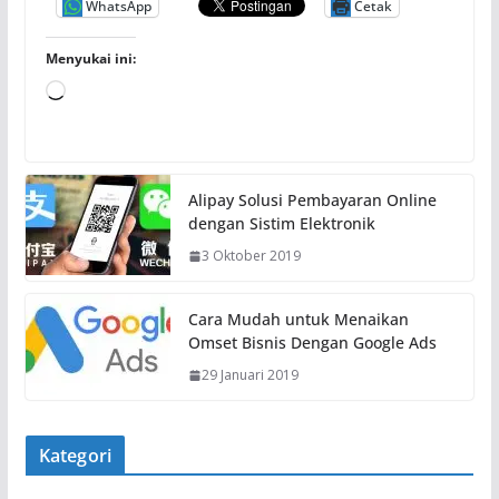
WhatsApp
Cetak
Menyukai ini:
M
e
m
u
Alipay Solusi Pembayaran Online
a
dengan Sistim Elektronik
t
3 Oktober 2019
.
.
.
Cara Mudah untuk Menaikan
Omset Bisnis Dengan Google Ads
29 Januari 2019
Kategori