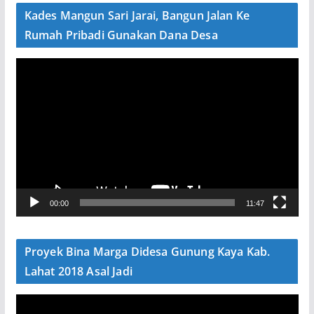
e
Kades Mangun Sari Jarai, Bangun Jalan Ke
o
Rumah Pribadi Gunakan Dana Desa
P
e
m
u
t
a
r
V
00:00
11:47
i
d
e
Proyek Bina Marga Didesa Gunung Kaya Kab.
o
Lahat 2018 Asal Jadi
P