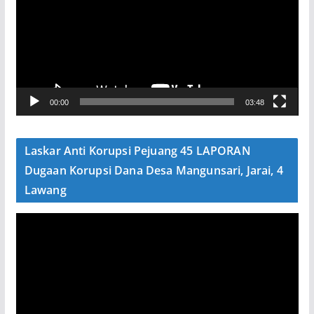
m
u
t
a
r
V
00:00
03:48
i
d
e
Laskar Anti Korupsi Pejuang 45 LAPORAN
o
Dugaan Korupsi Dana Desa Mangunsari, Jarai, 4
Lawang
P
e
m
u
t
a