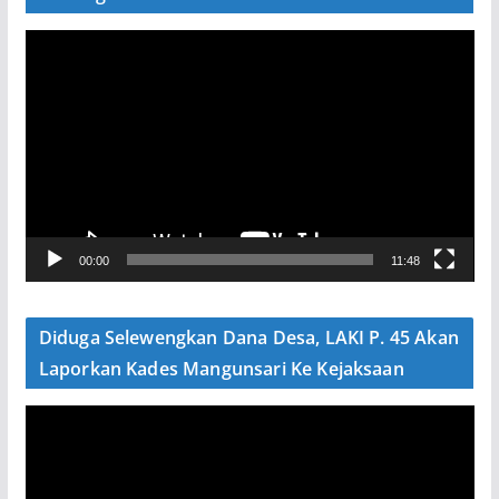
P
e
m
u
t
a
r
V
00:00
11:48
i
d
e
Diduga Selewengkan Dana Desa, LAKI P. 45 Akan
o
Laporkan Kades Mangunsari Ke Kejaksaan
P
e
m