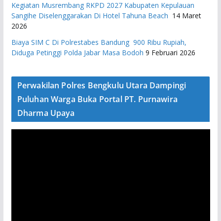
Kegiatan Musrembang RKPD 2027 ​Kabupaten Kepulauan
Sangihe Diselenggarakan Di Hotel Tahuna Beach
14 Maret
2026
Biaya SIM C Di Polrestabes Bandung 900 Ribu Rupiah,
Diduga Petinggi Polda Jabar Masa Bodoh
9 Februari 2026
Perwakilan Polres Bengkulu Utara Dampingi
Puluhan Warga Buka Portal PT. Purnawira
Dharma Upaya