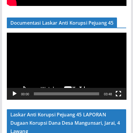
Documentasi Laskar Anti Korupsi Pejuang 45
P
e
m
u
t
a
r
V
00:00
03:48
i
d
e
Laskar Anti Korupsi Pejuang 45 LAPORAN
o
Dugaan Korupsi Dana Desa Mangunsari, Jarai, 4
Lawang