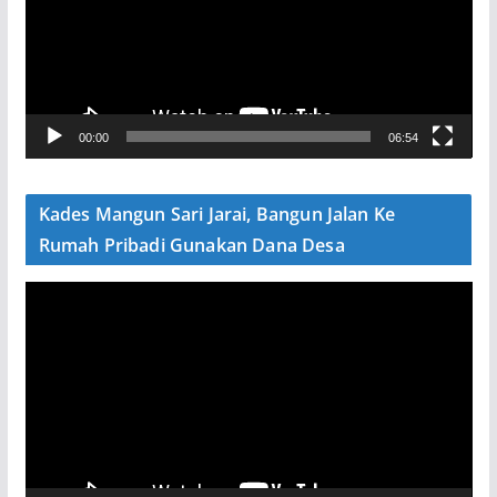
u
t
a
r
V
00:00
06:54
i
d
e
Kades Mangun Sari Jarai, Bangun Jalan Ke
o
Rumah Pribadi Gunakan Dana Desa
P
e
m
u
t
a
r
V