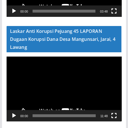
V
00:00
03:48
i
d
e
Laskar Anti Korupsi Pejuang 45 LAPORAN
o
Dugaan Korupsi Dana Desa Mangunsari, Jarai, 4
Lawang
P
e
m
u
t
a
r
V
00:00
11:48
i
d