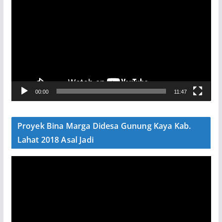
e
m
u
t
a
r
V
00:00
11:47
i
d
e
Proyek Bina Marga Didesa Gunung Kaya Kab.
o
Lahat 2018 Asal Jadi
P
e
m
u
t