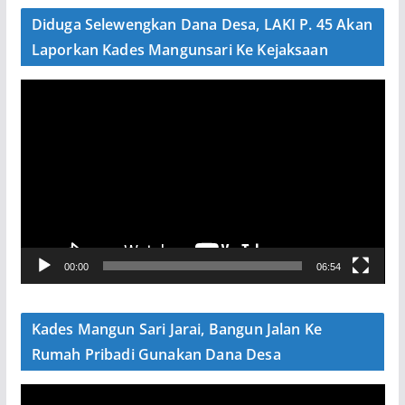
e
Diduga Selewengkan Dana Desa, LAKI P. 45 Akan
o
Laporkan Kades Mangunsari Ke Kejaksaan
P
e
m
u
t
a
r
V
00:00
06:54
i
d
e
Kades Mangun Sari Jarai, Bangun Jalan Ke
o
Rumah Pribadi Gunakan Dana Desa
P