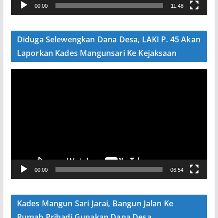
00:00
11:48
i
d
e
Diduga Selewengkan Dana Desa, LAKI P. 45 Akan
o
Laporkan Kades Mangunsari Ke Kejaksaan
P
e
m
u
t
a
r
V
00:00
06:54
i
d
e
Kades Mangun Sari Jarai, Bangun Jalan Ke
o
Rumah Pribadi Gunakan Dana Desa