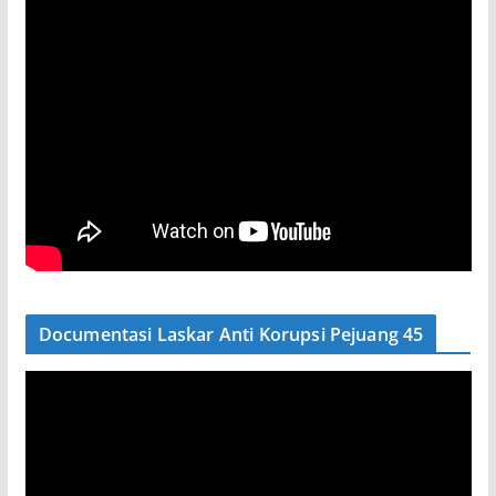
Documentasi Laskar Anti Korupsi Pejuang 45
P
e
m
u
t