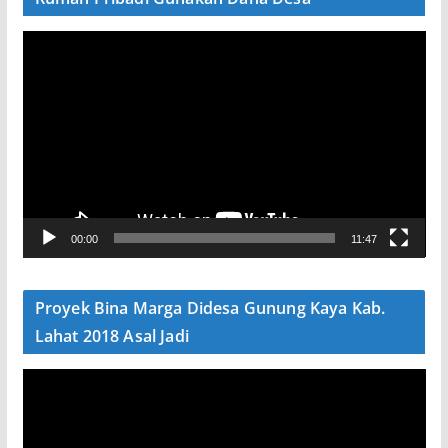
P
e
m
u
t
a
r
V
00:00
11:47
i
d
e
Proyek Bina Marga Didesa Gunung Kaya Kab.
o
Lahat 2018 Asal Jadi
P
e
m