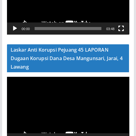
a
r
V
00:00
03:48
i
d
e
Laskar Anti Korupsi Pejuang 45 LAPORAN
o
Dugaan Korupsi Dana Desa Mangunsari, Jarai, 4
Lawang
P
e
m
u
t
a
r
V