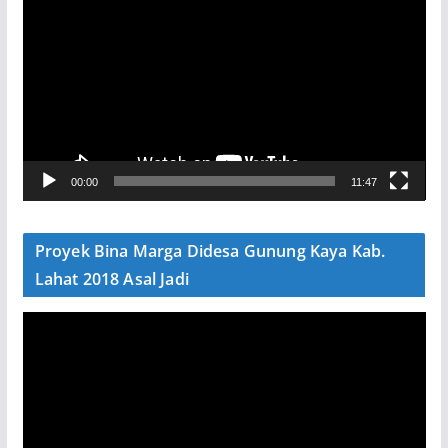
e
m
u
t
a
r
V
00:00
11:47
i
d
e
Proyek Bina Marga Didesa Gunung Kaya Kab.
o
Lahat 2018 Asal Jadi
P
e
m
u
t