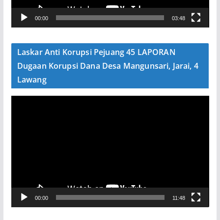
V
00:00
03:48
i
d
e
Laskar Anti Korupsi Pejuang 45 LAPORAN
o
Dugaan Korupsi Dana Desa Mangunsari, Jarai, 4
Lawang
P
e
m
u
t
a
r
V
00:00
11:48
i
d