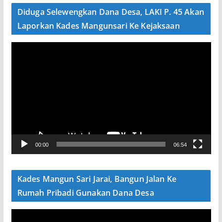
e
Diduga Selewengkan Dana Desa, LAKI P. 45 Akan
o
Laporkan Kades Mangunsari Ke Kejaksaan
P
e
m
u
t
a
r
V
00:00
06:54
i
d
e
Kades Mangun Sari Jarai, Bangun Jalan Ke
o
Rumah Pribadi Gunakan Dana Desa
P