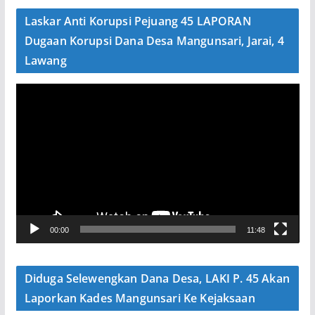
e
Laskar Anti Korupsi Pejuang 45 LAPORAN
o
Dugaan Korupsi Dana Desa Mangunsari, Jarai, 4
Lawang
P
e
m
u
t
a
r
V
00:00
11:48
i
d
e
Diduga Selewengkan Dana Desa, LAKI P. 45 Akan
o
Laporkan Kades Mangunsari Ke Kejaksaan