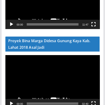
t
a
r
V
00:00
11:47
i
d
e
Proyek Bina Marga Didesa Gunung Kaya Kab.
o
Lahat 2018 Asal Jadi
P
e
m
u
t
a
r
V
00:00
02:40
i