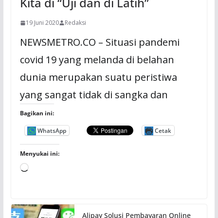
Kita di “Uji dan di Latih”
19 Juni 2020
Redaksi
NEWSMETRO.CO – Situasi pandemi
covid 19 yang melanda di belahan
dunia merupakan suatu peristiwa
yang sangat tidak di sangka dan
Bagikan ini:
WhatsApp
Cetak
Menyukai ini:
M
e
m
u
Alipay Solusi Pembayaran Online
a