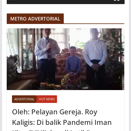
d
e
METRO ADVERTORIAL
o
ADVERTORIAL
HOT NEWS
Oleh: Pelayan Gereja. Roy
Kaligis: Di balik Pandemi Iman