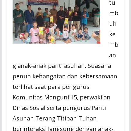
tu
mb
uh
ke
mb
an
g anak-anak panti asuhan. Suasana
penuh kehangatan dan kebersamaan
terlihat saat para pengurus
Komunitas Manguni 15, perwakilan
Dinas Sosial serta pengurus Panti
Asuhan Terang Titipan Tuhan
berinteraksi langsung dengan anak-