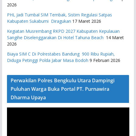
2026
PHL Jadi Tumbal SIM Tembak, Sistim Regulasi Satpas
Kabupaten Sukabumi Diragukan
17 Maret 2026
Kegiatan Musrembang RKPD 2027 ​Kabupaten Kepulauan
Sangihe Diselenggarakan Di Hotel Tahuna Beach
14 Maret
2026
Biaya SIM C Di Polrestabes Bandung 900 Ribu Rupiah,
Diduga Petinggi Polda Jabar Masa Bodoh
9 Februari 2026
Perwakilan Polres Bengkulu Utara Dampingi
Puluhan Warga Buka Portal PT. Purnawira
Dharma Upaya