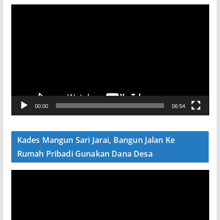
P
e
m
u
t
a
r
V
00:00
06:54
i
d
e
Kades Mangun Sari Jarai, Bangun Jalan Ke
o
Rumah Pribadi Gunakan Dana Desa
P
e
m
u