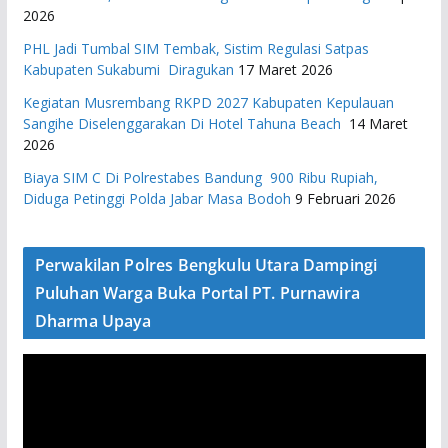
2026
PHL Jadi Tumbal SIM Tembak, Sistim Regulasi Satpas
Kabupaten Sukabumi Diragukan
17 Maret 2026
Kegiatan Musrembang RKPD 2027 ​Kabupaten Kepulauan
Sangihe Diselenggarakan Di Hotel Tahuna Beach
14 Maret
2026
Biaya SIM C Di Polrestabes Bandung 900 Ribu Rupiah,
Diduga Petinggi Polda Jabar Masa Bodoh
9 Februari 2026
Perwakilan Polres Bengkulu Utara Dampingi
Puluhan Warga Buka Portal PT. Purnawira
Dharma Upaya