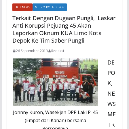
HOT NEWS
METRO KOTA DEPOK
Terkait Dengan Dugaan Pungli, Laskar
Anti Korupsi Pejuang 45 Akan
Laporkan Oknum KUA Limo Kota
Depok Ke Tim Saber Pungli
26 September 2019
Redaksi
DE
PO
K,
NE
WS
Johnny Kuron, Wasekjen DPP Laki P. 45
ME
(Empat dari Kanan) bersama
TR
Personilnya.