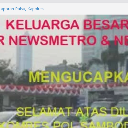
orkan ke Mabes Polri
Laporan Palsu, Kapolres
bat PUNGLI SIM
rga Alam di Jawa Barat yang
anegara
P/KUHAP Baru 2026, Tegaskan
Langsung Dipidana
LRESTA DENPASAR DAN
TRESKRIMUM POLDA BALI DIDUGA