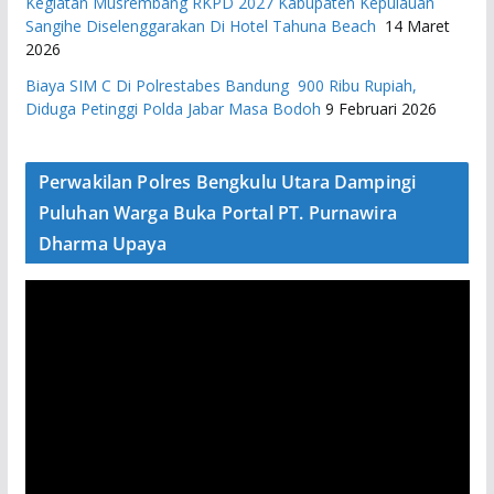
Kegiatan Musrembang RKPD 2027 ​Kabupaten Kepulauan
Sangihe Diselenggarakan Di Hotel Tahuna Beach
14 Maret
2026
Biaya SIM C Di Polrestabes Bandung 900 Ribu Rupiah,
Diduga Petinggi Polda Jabar Masa Bodoh
9 Februari 2026
Perwakilan Polres Bengkulu Utara Dampingi
Puluhan Warga Buka Portal PT. Purnawira
Dharma Upaya