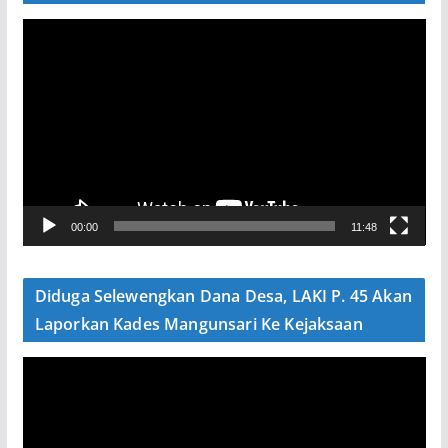
P
e
m
u
t
a
r
V
00:00
11:48
i
d
e
Diduga Selewengkan Dana Desa, LAKI P. 45 Akan
o
Laporkan Kades Mangunsari Ke Kejaksaan
P
e
m
u