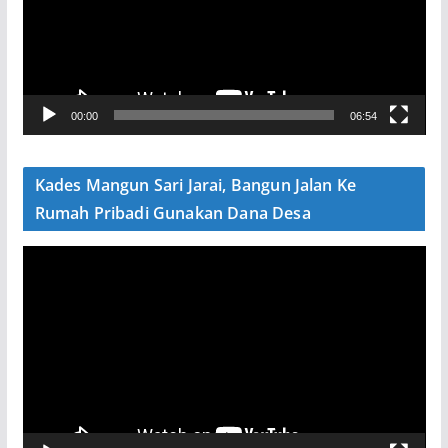
t
a
r
V
00:00
06:54
i
d
e
Kades Mangun Sari Jarai, Bangun Jalan Ke
o
Rumah Pribadi Gunakan Dana Desa
P
e
m
u
t
a
r
V