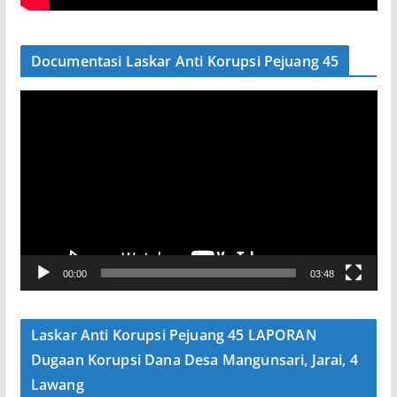
Documentasi Laskar Anti Korupsi Pejuang 45
P
e
m
u
t
a
r
V
00:00
03:48
i
d
e
Laskar Anti Korupsi Pejuang 45 LAPORAN
o
Dugaan Korupsi Dana Desa Mangunsari, Jarai, 4
Lawang