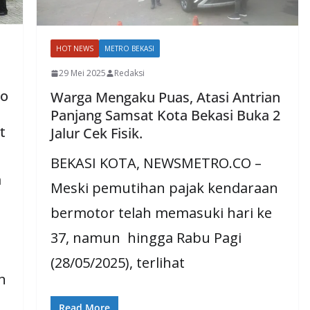
HOT NEWS
METRO BEKASI
29 Mei 2025
Redaksi
wo
Warga Mengaku Puas, Atasi Antrian
Panjang Samsat Kota Bekasi Buka 2
t
Jalur Cek Fisik.
BEKASI KOTA, NEWSMETRO.CO –
m
Meski pemutihan pajak kendaraan
bermotor telah memasuki hari ke
37, namun hingga Rabu Pagi
(28/05/2025), terlihat
n
Read More