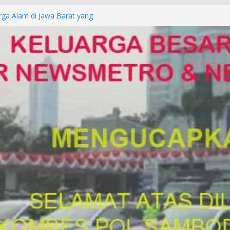
rga Alam di Jawa Barat yang
anegara
P/KUHAP Baru 2026, Tegaskan
Langsung Dipidana
LRESTA DENPASAR DAN
TRESKRIMUM POLDA BALI DIDUGA
orkan ke Mabes Polri
Laporan Palsu, Kapolres
bat PUNGLI SIM