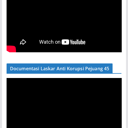
Documentasi Laskar Anti Korupsi Pejuang 45
P
e
m
u
t
a
r