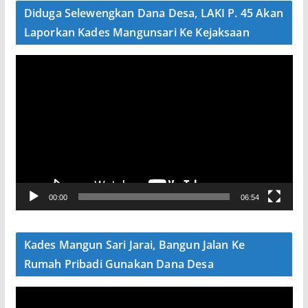
e
Diduga Selewengkan Dana Desa, LAKI P. 45 Akan
o
Laporkan Kades Mangunsari Ke Kejaksaan
P
e
m
u
t
a
r
V
00:00
06:54
i
d
e
Kades Mangun Sari Jarai, Bangun Jalan Ke
o
Rumah Pribadi Gunakan Dana Desa
P