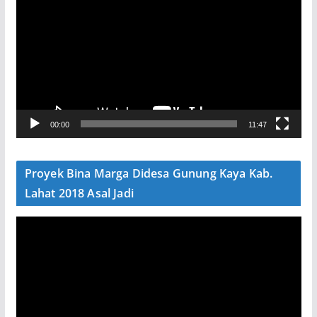
e
m
u
t
a
r
V
00:00
11:47
i
d
e
Proyek Bina Marga Didesa Gunung Kaya Kab.
o
Lahat 2018 Asal Jadi
P
e
m
u
t
a