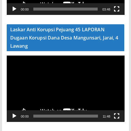
V
00:00
03:48
i
d
e
Laskar Anti Korupsi Pejuang 45 LAPORAN
o
Dugaan Korupsi Dana Desa Mangunsari, Jarai, 4
Lawang
P
e
m
u
t
a
r
V
00:00
11:48
i
d