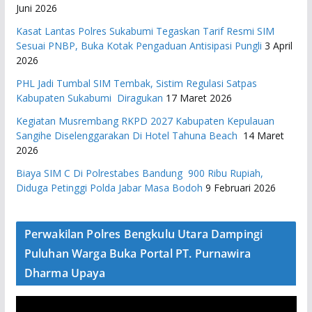
Juni 2026
Kasat Lantas Polres Sukabumi Tegaskan Tarif Resmi SIM
Sesuai PNBP, Buka Kotak Pengaduan Antisipasi Pungli
3 April
2026
PHL Jadi Tumbal SIM Tembak, Sistim Regulasi Satpas
Kabupaten Sukabumi Diragukan
17 Maret 2026
Kegiatan Musrembang RKPD 2027 ​Kabupaten Kepulauan
Sangihe Diselenggarakan Di Hotel Tahuna Beach
14 Maret
2026
Biaya SIM C Di Polrestabes Bandung 900 Ribu Rupiah,
Diduga Petinggi Polda Jabar Masa Bodoh
9 Februari 2026
Perwakilan Polres Bengkulu Utara Dampingi
Puluhan Warga Buka Portal PT. Purnawira
Dharma Upaya