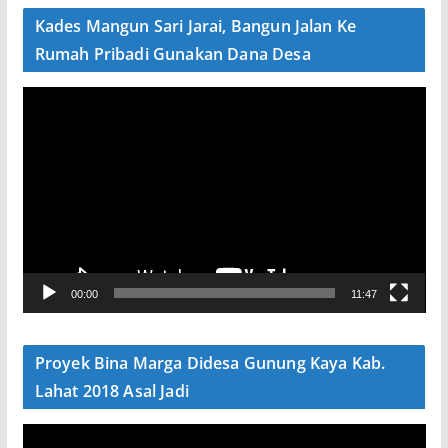
e
Kades Mangun Sari Jarai, Bangun Jalan Ke
o
Rumah Pribadi Gunakan Dana Desa
P
e
m
u
t
a
r
V
00:00
11:47
i
d
e
Proyek Bina Marga Didesa Gunung Kaya Kab.
o
Lahat 2018 Asal Jadi
P