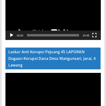
m
u
t
a
r
V
00:00
03:48
i
d
e
Laskar Anti Korupsi Pejuang 45 LAPORAN
o
Dugaan Korupsi Dana Desa Mangunsari, Jarai, 4
Lawang
P
e
m
u
t
a