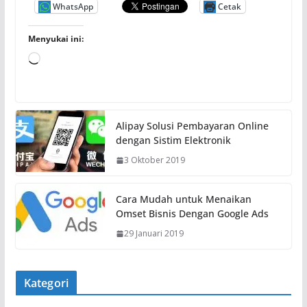
WhatsApp
Cetak
Menyukai ini:
M
e
m
u
Alipay Solusi Pembayaran Online
a
dengan Sistim Elektronik
t
3 Oktober 2019
.
.
.
Cara Mudah untuk Menaikan
Omset Bisnis Dengan Google Ads
29 Januari 2019
Kategori