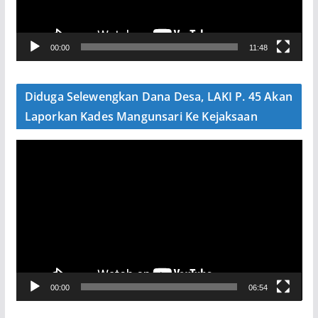
r
V
00:00
11:48
i
d
e
Diduga Selewengkan Dana Desa, LAKI P. 45 Akan
o
Laporkan Kades Mangunsari Ke Kejaksaan
P
e
m
u
t
a
r
V
00:00
06:54
i
d