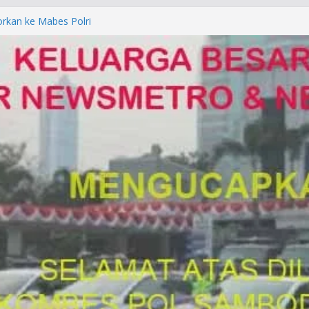
orkan ke Mabes Polri
Laporan Palsu, Kapolres
bat PUNGLI SIM
rga Alam di Jawa Barat yang
anegara
P/KUHAP Baru 2026, Tegaskan
Langsung Dipidana
LRESTA DENPASAR DAN
TRESKRIMUM POLDA BALI DIDUGA