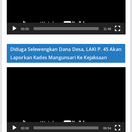
t
a
r
V
00:00
11:48
i
d
e
Diduga Selewengkan Dana Desa, LAKI P. 45 Akan
o
Laporkan Kades Mangunsari Ke Kejaksaan
P
e
m
u
t
a
r
V
00:00
06:54
i