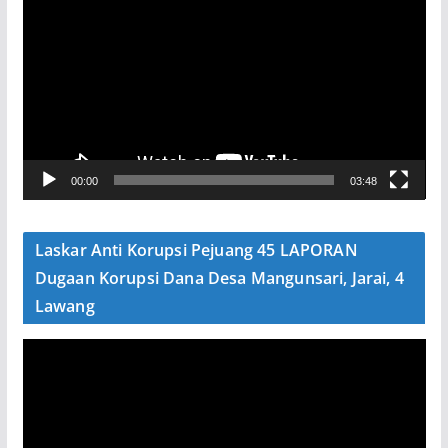
e
m
u
t
a
r
V
00:00
03:48
i
d
e
Laskar Anti Korupsi Pejuang 45 LAPORAN
o
Dugaan Korupsi Dana Desa Mangunsari, Jarai, 4
Lawang
P
e
m
u