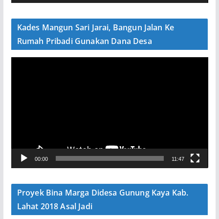
d
e
Kades Mangun Sari Jarai, Bangun Jalan Ke
o
Rumah Pribadi Gunakan Dana Desa
P
e
m
u
t
a
r
V
00:00
11:47
i
d
e
Proyek Bina Marga Didesa Gunung Kaya Kab.
o
Lahat 2018 Asal Jadi