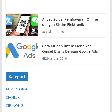
e
m
u
Alipay Solusi Pembayaran Online
a
dengan Sistim Elektronik
t
3 Oktober 2019
.
.
.
Cara Mudah untuk Menaikan
Omset Bisnis Dengan Google Ads
29 Januari 2019
Kategori
ADVERTORIAL
CIANJUR
CIBINONG