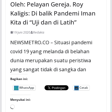
Oleh: Pelayan Gereja. Roy
Kaligis: Di balik Pandemi Iman
Kita di “Uji dan di Latih”
19 Juni 2020
Redaksi
NEWSMETRO.CO – Situasi pandemi
covid 19 yang melanda di belahan
dunia merupakan suatu peristiwa
yang sangat tidak di sangka dan
Bagikan ini:
WhatsApp
Cetak
Menyukai ini:
M