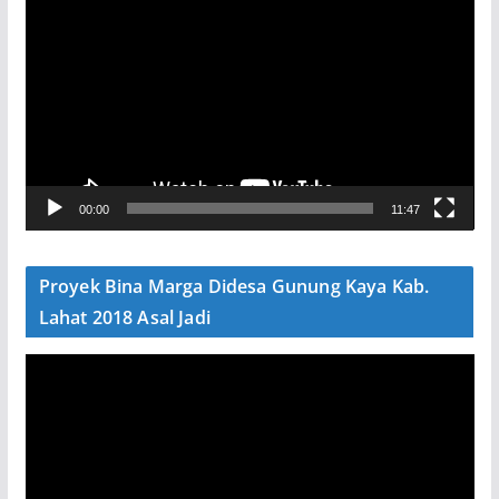
e
m
u
t
a
r
V
00:00
11:47
i
d
e
Proyek Bina Marga Didesa Gunung Kaya Kab.
o
Lahat 2018 Asal Jadi
P
e
m
u
t