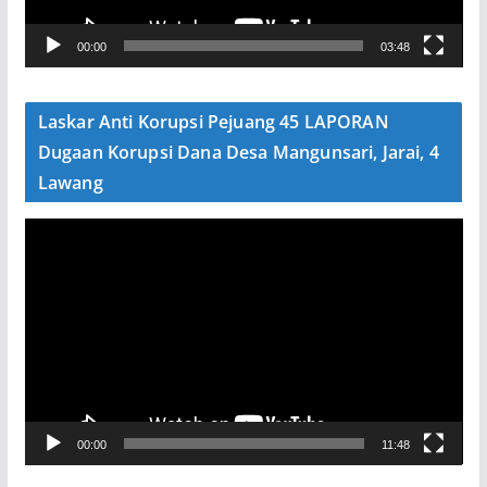
V
00:00
03:48
i
d
e
Laskar Anti Korupsi Pejuang 45 LAPORAN
o
Dugaan Korupsi Dana Desa Mangunsari, Jarai, 4
Lawang
P
e
m
u
t
a
r
V
00:00
11:48
i
d