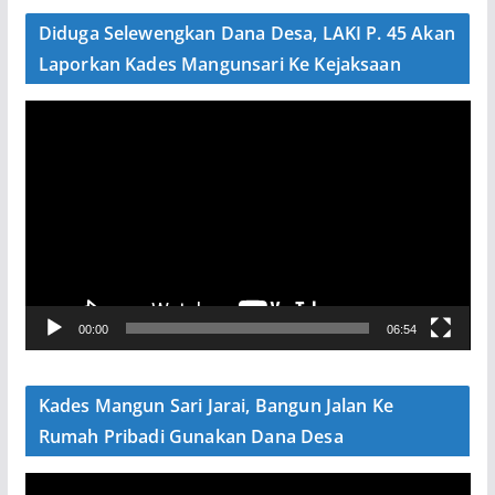
e
Diduga Selewengkan Dana Desa, LAKI P. 45 Akan
o
Laporkan Kades Mangunsari Ke Kejaksaan
P
e
m
u
t
a
r
V
00:00
06:54
i
d
e
Kades Mangun Sari Jarai, Bangun Jalan Ke
o
Rumah Pribadi Gunakan Dana Desa
P