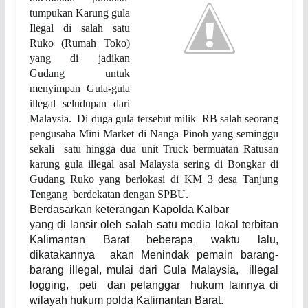
tumpukan Karung gula
Ilegal di salah satu
Ruko (Rumah Toko)
yang di jadikan
Gudang untuk
menyimpan Gula-gula
illegal seludupan dari
Mala
y
s
i
a.
Di duga gula tersebut milik
RB salah seorang
pengusaha Mini Market di Nanga Pinoh yang seminggu
sekali
satu hingga dua unit Truck bermuatan Ratusan
karung gula illegal asal Malaysia sering di Bongkar di
Gudang Ruko yang berlokasi di KM 3 desa Tanjung
Tengang berdekatan dengan SPBU.
Berdasarkan keterangan Kapolda Kalbar
yang di lansir oleh salah satu media lokal terbitan
Kalimantan Barat beberapa waktu lalu,
dikatakannya
akan Menindak pemain barang-
barang illegal, mulai dari Gula Malaysia, illegal
logging,
peti
dan pelanggar
hukum lainnya di
wilayah hukum polda Kalimantan Barat.