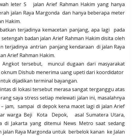
ah leter S
jalan Arief Rahman Hakim yang hanya
erah jalan Raya Margonda
dan hanya beberapa meter
an Hakim.
atkan terjadinya kemacetan panjang, apa lagi
pada
a
setengah badan jalan Arief Rahman Hakim disita oleh
n terjadinya
antrian
panjang kendaraan
di jalan Raya
lan Arief Rahman Hakim.
 Angkot tersebut,
muncul dugaan dari masyarakat
oknum Dishub menerima uang upeti dari koordidator
untuk dijadikan terminal bayangan.
intas di lokasi tersebut merasa sangat terganggu atas
rang saya stress setiap melewati jalan ini, masalahnya
 – jam,
sampai
di depok kena macet lagi di jalan Arief
ar warga Beji
Kota
Depok,
asal Sumatera Utara,
a di Jakarta yang ditemui News Metro saat sedang
an jalan Raya Margonda untuk
berbelok kanan
ke Jalan