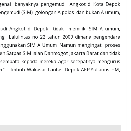
enai
banyaknya pengemudi
Angkot di Kota Depok
Mengemudi (SIM)
golongan A polos
dan bukan A umum,
udi Angkot di Depok
tidak
memiliki SIM A umum,
ng
Lalulintas no 22 tahun 2009 dimana pengendara
enggunakan SIM A Umum. Namun mengingat
proses
h Satpas SIM jalan Danmogot Jakarta Barat dan tidak
esempata kepada mereka agar secepatnya mengurus
.”
Imbuh Wakasat Lantas Depok AKP.Yulianus F.M,