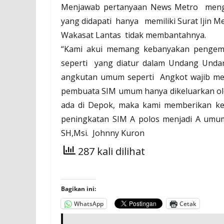
Menjawab pertanyaan News Metro
meng
yang didapati
hanya
memiliki Surat Ijin 
Wakasat Lantas
tidak membantahnya.
“Kami akui memang kebanyakan pengem
seperti
yang diatur dalam Undang Unda
angkutan umum seperti
Angkot wajib m
pembuata SIM umum hanya dikeluarkan ole
ada di Depok, maka kami memberikan k
peningkatan SIM A polos menjadi A umum
SH,Msi.
Johnny Kuron
287 kali dilihat
Bagikan ini:
WhatsApp
Cetak