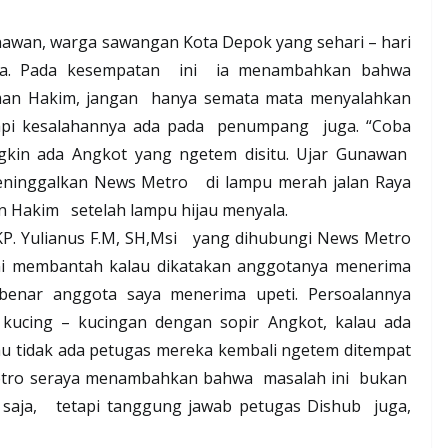
nawan, warga sawangan Kota Depok yang sehari – hari
rta. Pada kesempatan
ini
ia menambahkan bahwa
hman Hakim, jangan
hanya semata mata menyalahkan
api kesalahannya ada pada
penumpang
juga. “Coba
gkin ada Angkot yang ngetem disitu. Ujar Gunawan
eninggalkan News Metro
di lampu merah jalan Raya
an Hakim
setelah lampu hijau menyala.
. Yulianus F.M, SH,Msi
yang dihubungi News Metro
ni membantah kalau dikatakan anggotanya menerima
 benar anggota saya menerima upeti. Persoalannya
i kucing – kucingan dengan sopir Angkot, kalau ada
au tidak ada petugas mereka kembali ngetem ditempat
tro seraya menambahkan bahwa
masalah ini
bukan
 saja,
tetapi tanggung jawab petugas Dishub
juga,