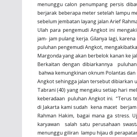
menunggu calon penumpang persis dibaw
berjarak beberapa meter setelah lampu m
sebelum jembatan layang jalan Arief Rahm
Ulah para pengemudi Angkot ini mengakib
jam- jam pulang kerja. Gilanya lagi, karen
puluhan pengemudi Angkot, mengakibatka
Margonda yang akan berbelok kanan ke ja
Berkaitan dengan dibiarkannya
puluhan
bahwa kemungkinan oknum Polantas dan
Angkot sehingga jalan tersebut dibiarkan 
Tabrani (40) yang mengaku setiap hari mel
keberadaan
puluhan Angkot ini.
“Terus te
di Jakarta kami sudah
kena macet
berjam
Rahman Hakim, bagai mana ga stress. Uj
karyawan
salah satu perusahaan swast
menunggu giliran
lampu hijau di perapat