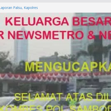
orkan ke Mabes Polri
Laporan Palsu, Kapolres
bat PUNGLI SIM
rga Alam di Jawa Barat yang
anegara
P/KUHAP Baru 2026, Tegaskan
Langsung Dipidana
LRESTA DENPASAR DAN
TRESKRIMUM POLDA BALI DIDUGA