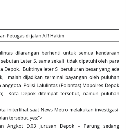
n Petugas di jalan A.R Hakim
intas dilarangan berhenti untuk semua kendaraan
 sebutan Leter S, sama sekali
tidak dipatuhi oleh para
ta Depok.
Buktinya leter S
berukuran besar yang ada
ok,
malah dijadikan terminal bayangan oleh puluhan
a anggota
Polisi Lalulintas (Polantas) Mapolres Depok
b)
Kota Depok ditempat tersebut, namun puluhan
a ini
terlihat saat News Metro melakukan investigasi
alan tersebut.
yes;”>
uhan Angkot D.03 jurusan Depok – Parung sedang