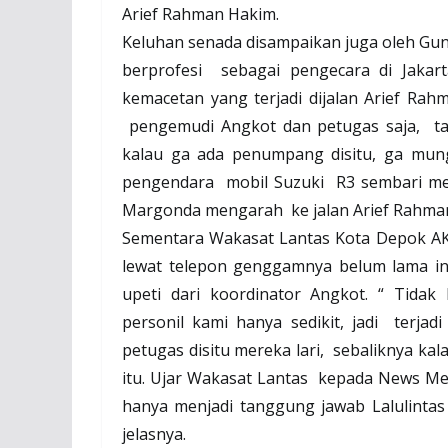
Arief Rahman Hakim.
Keluhan senada disampaikan juga oleh Gu
berprofesi
sebagai pengecara di Jaka
kemacetan yang terjadi dijalan Arief Ra
pengemudi Angkot dan petugas saja,
t
kalau ga ada penumpang disitu, ga mun
pengendara
mobil Suzuki
R3 sembari m
Margonda mengarah
ke jalan Arief Rahm
Sementara Wakasat Lantas Kota Depok AKP
lewat telepon genggamnya belum lama i
upeti dari koordinator Angkot. “ Tidak
personil kami hanya sedikit, jadi
terjad
petugas disitu mereka lari,
sebaliknya kal
itu. Ujar Wakasat Lantas
kepada News Me
hanya menjadi tanggung jawab Lalulintas
jelasnya.