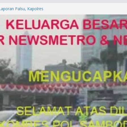
orkan ke Mabes Polri
Laporan Palsu, Kapolres
bat PUNGLI SIM
rga Alam di Jawa Barat yang
anegara
P/KUHAP Baru 2026, Tegaskan
Langsung Dipidana
LRESTA DENPASAR DAN
TRESKRIMUM POLDA BALI DIDUGA