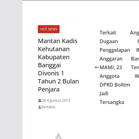
HOT NEWS
Terkait
Ang
Mantan Kadis
Dugaan
Kehutanan
Penggelapan
R
Kabupaten
Anggaran
Ba
Banggai
MAMI, 23
Te
Divonis 1
Anggota
W
Tahun 2 Bulan
DPRD Boltim
Penjara
Jadi
28 Agustus 2013
Tersangka
Redaksi