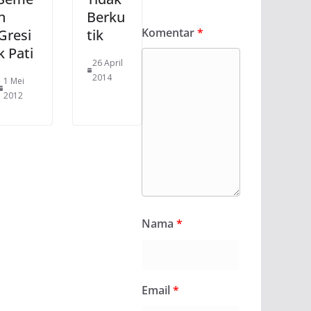
n
Berku
Komentar
*
Gresi
tik
k Pati
26 April
2014
1 Mei
2012
Nama
*
Email
*