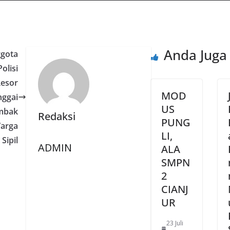
Anda Juga
gota
Polisi
esor
MOD
nggai
US
mbak
Redaksi
PUNG
arga
LI,
Sipil
ADMIN
ALA
SMPN
2
CIANJ
UR
23 Juli