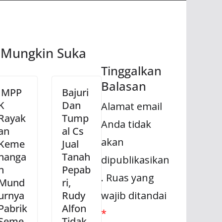
 Mungkin Suka
Tinggalkan
Balasan
JMPP
Bajuri
K
Dan
Alamat email
Rayak
Tump
Anda tidak
an
al Cs
akan
Keme
Jual
nanga
Tanah
dipublikasikan
n
Pepab
.
Ruas yang
Mund
ri,
urnya
Rudy
wajib ditandai
Pabrik
Alfon
*
Seme
Tidak