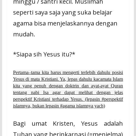
minggu / santri kecil. Muslimah
seperti saya saja yang suka belajar
agama bisa menjelaskannya dengan
mudah.
*Siapa sih Yesus itu?*
Pertama–tama kita harus mengerti terlebih dahulu posisi
Yesus di mata Kristiani. Ya, lepas dahulu kacamata Islam
kita yang penuh dengan doktrin dan ayat-ayat Quran
tentang nabi Isa agar dapat melihat dengan jelas
perspektif Kristiani terhadap Yesus. (lepasin #perspektif
islamnya, bukan lepasin #agama islamnya yach)
Bagi umat Kristen, Yesus adalah
Tuhan yang berinkarnasi (=menjelma)