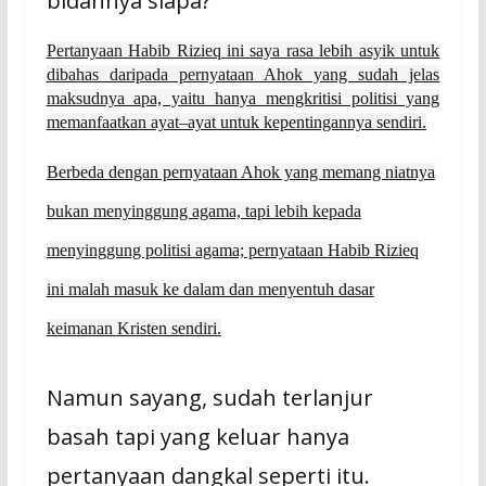
bidannya siapa?”
Pertanyaan Habib Rizieq ini saya rasa lebih asyik untuk
dibahas daripada pernyataan Ahok yang sudah jelas
maksudnya apa, yaitu hanya mengkritisi politisi yang
memanfaatkan ayat–ayat untuk kepentingannya sendiri.
Berbeda dengan pernyataan Ahok yang memang niatnya
bukan menyinggung agama, tapi lebih kepada
menyinggung politisi agama; pernyataan Habib Rizieq
ini malah masuk ke dalam dan menyentuh dasar
keimanan Kristen sendiri.
Namun sayang, sudah terlanjur
basah tapi yang keluar hanya
pertanyaan dangkal seperti itu.