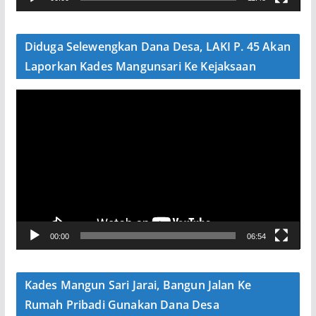
i
d
e
Diduga Selewengkan Dana Desa, LAKI P. 45 Akan
o
Laporkan Kades Mangunsari Ke Kejaksaan
P
e
m
u
t
a
r
V
00:00
06:54
i
d
e
Kades Mangun Sari Jarai, Bangun Jalan Ke
o
Rumah Pribadi Gunakan Dana Desa