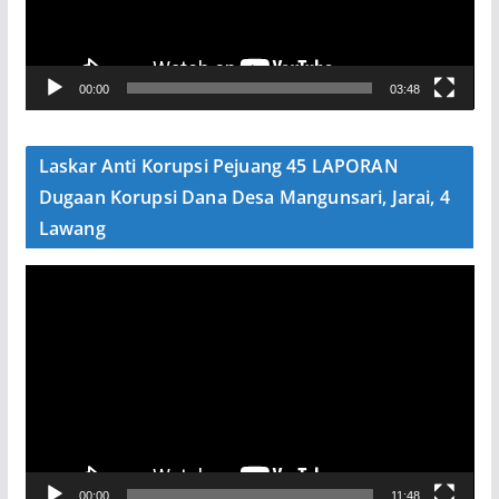
a
r
V
00:00
03:48
i
d
e
Laskar Anti Korupsi Pejuang 45 LAPORAN
o
Dugaan Korupsi Dana Desa Mangunsari, Jarai, 4
Lawang
P
e
m
u
t
a
r
V
00:00
11:48