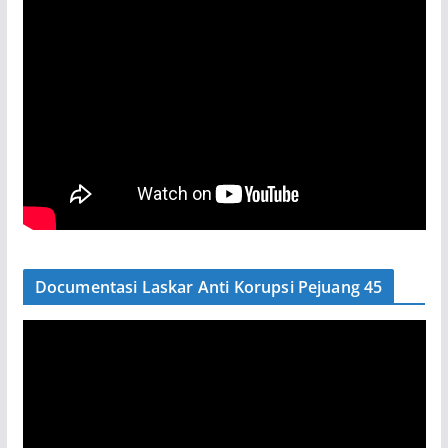
Documentasi Laskar Anti Korupsi Pejuang 45
P
e
m
u
t