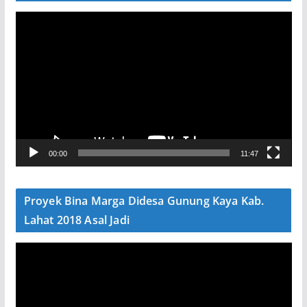
P
e
m
u
t
a
r
V
00:00
11:47
i
d
e
Proyek Bina Marga Didesa Gunung Kaya Kab.
o
Lahat 2018 Asal Jadi
P
e
m
u