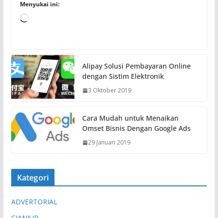
Menyukai ini:
M
e
m
u
Alipay Solusi Pembayaran Online
a
dengan Sistim Elektronik
t
3 Oktober 2019
.
.
.
Cara Mudah untuk Menaikan
Omset Bisnis Dengan Google Ads
29 Januari 2019
Kategori
ADVERTORIAL
CIANJUR