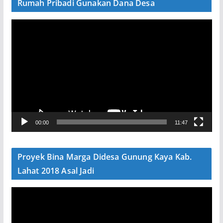
Rumah Pribadi Gunakan Dana Desa
P
e
m
u
t
a
r
V
00:00
11:47
i
d
e
Proyek Bina Marga Didesa Gunung Kaya Kab.
o
Lahat 2018 Asal Jadi
P
e
m