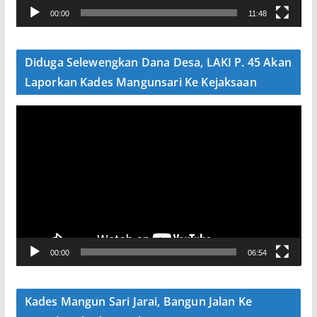
00:00
11:48
i
d
e
Diduga Selewengkan Dana Desa, LAKI P. 45 Akan
o
Laporkan Kades Mangunsari Ke Kejaksaan
P
e
m
u
t
a
r
V
00:00
06:54
i
d
e
Kades Mangun Sari Jarai, Bangun Jalan Ke
o