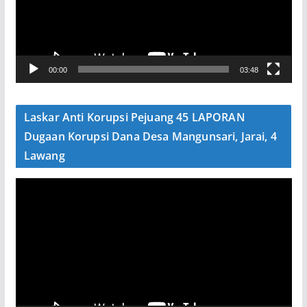
t
a
r
V
00:00
03:48
i
d
e
Laskar Anti Korupsi Pejuang 45 LAPORAN
o
Dugaan Korupsi Dana Desa Mangunsari, Jarai, 4
Lawang
P
e
m
u
t
a
r
V