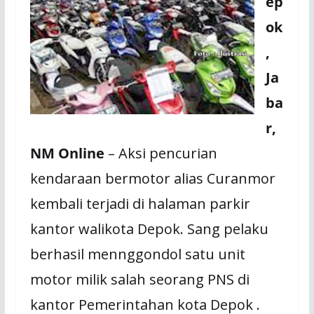
ep
ok
,
Ja
ba
r,
NM Online
– Aksi pencurian
kendaraan bermotor alias Curanmor
kembali terjadi di halaman parkir
kantor walikota Depok. Sang pelaku
berhasil mennggondol satu unit
motor milik salah seorang PNS di
kantor Pemerintahan kota Depok .