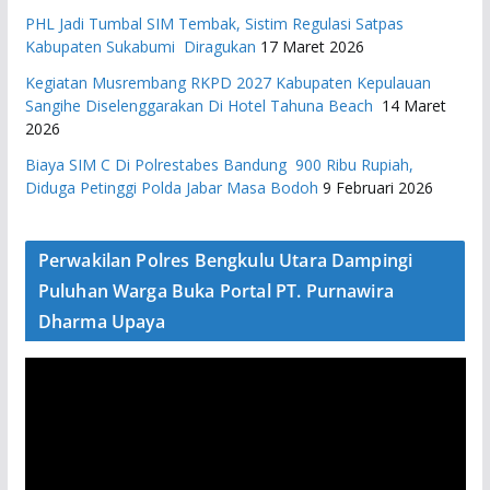
PHL Jadi Tumbal SIM Tembak, Sistim Regulasi Satpas
Kabupaten Sukabumi Diragukan
17 Maret 2026
Kegiatan Musrembang RKPD 2027 ​Kabupaten Kepulauan
Sangihe Diselenggarakan Di Hotel Tahuna Beach
14 Maret
2026
Biaya SIM C Di Polrestabes Bandung 900 Ribu Rupiah,
Diduga Petinggi Polda Jabar Masa Bodoh
9 Februari 2026
Perwakilan Polres Bengkulu Utara Dampingi
Puluhan Warga Buka Portal PT. Purnawira
Dharma Upaya