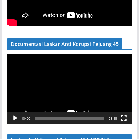
Documentasi Laskar Anti Korupsi Pejuang 45
P
e
m
u
t
a
r
V
00:00
03:48
i
d
e