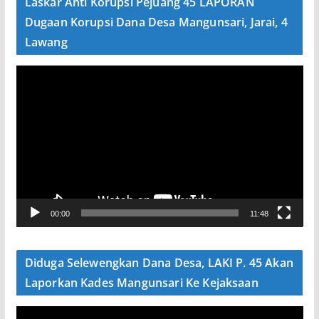
Laskar Anti Korupsi Pejuang 45 LAPORAN
o
Dugaan Korupsi Dana Desa Mangunsari, Jarai, 4
Lawang
P
e
m
u
t
a
r
V
00:00
11:48
i
d
e
Diduga Selewengkan Dana Desa, LAKI P. 45 Akan
o
Laporkan Kades Mangunsari Ke Kejaksaan
P