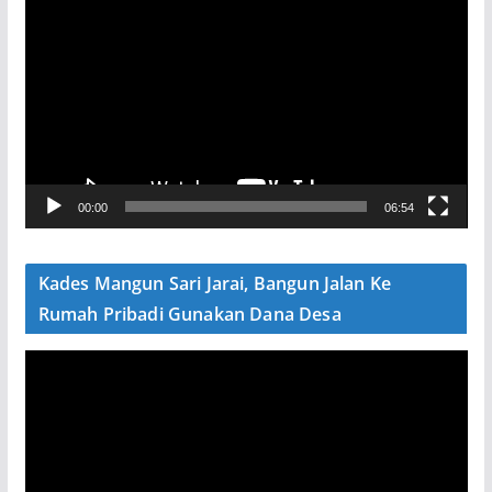
e
m
u
t
a
r
V
00:00
06:54
i
d
e
Kades Mangun Sari Jarai, Bangun Jalan Ke
o
Rumah Pribadi Gunakan Dana Desa
P
e
m
u
t