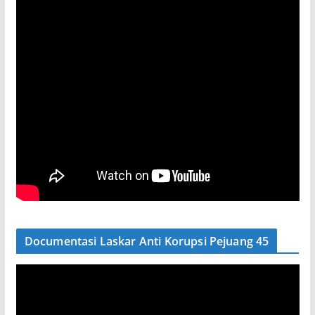
Documentasi Laskar Anti Korupsi Pejuang 45
P
e
m