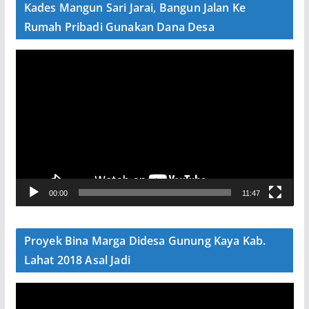
Kades Mangun Sari Jarai, Bangun Jalan Ke
o
Rumah Pribadi Gunakan Dana Desa
P
e
m
u
t
a
r
V
00:00
11:47
i
d
e
Proyek Bina Marga Didesa Gunung Kaya Kab.
o
Lahat 2018 Asal Jadi
P
e