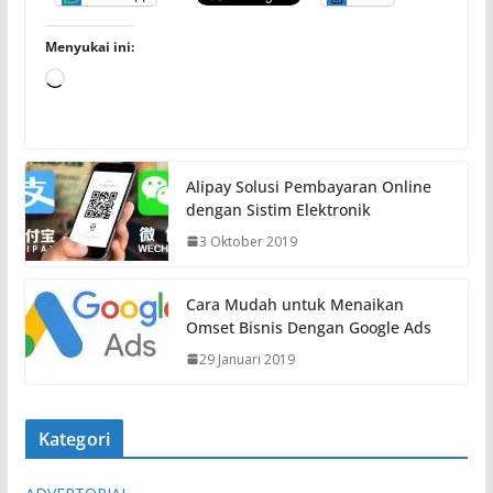
Menyukai ini:
M
e
m
u
Alipay Solusi Pembayaran Online
a
dengan Sistim Elektronik
t
3 Oktober 2019
.
.
.
Cara Mudah untuk Menaikan
Omset Bisnis Dengan Google Ads
29 Januari 2019
Kategori