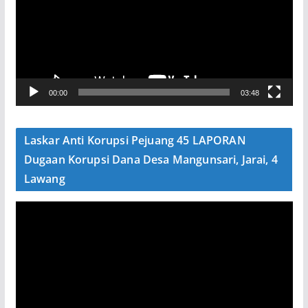
u
t
a
r
V
00:00
03:48
i
d
e
Laskar Anti Korupsi Pejuang 45 LAPORAN
o
Dugaan Korupsi Dana Desa Mangunsari, Jarai, 4
Lawang
P
e
m
u
t
a