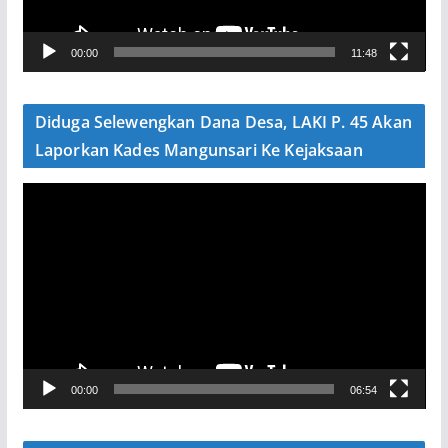
r
V
00:00
11:48
i
d
e
Diduga Selewengkan Dana Desa, LAKI P. 45 Akan
o
Laporkan Kades Mangunsari Ke Kejaksaan
P
e
m
u
t
a
r
V
00:00
06:54
i
d
e