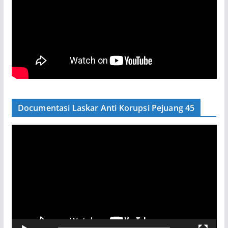
Documentasi Laskar Anti Korupsi Pejuang 45
P
e
m
u
t
a
r
V