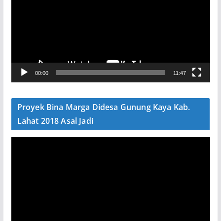
m
u
t
a
r
V
00:00
11:47
i
d
e
Proyek Bina Marga Didesa Gunung Kaya Kab.
o
Lahat 2018 Asal Jadi
P
e
m
u
t
a
r