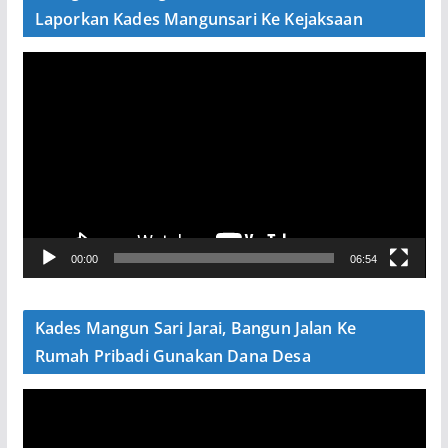
o
Laporkan Kades Mangunsari Ke Kejaksaan
P
e
m
u
t
a
r
V
00:00
06:54
i
d
e
Kades Mangun Sari Jarai, Bangun Jalan Ke
o
Rumah Pribadi Gunakan Dana Desa
P
e