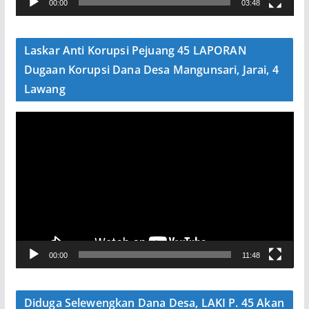
00:00
03:48
i
d
e
Laskar Anti Korupsi Pejuang 45 LAPORAN
o
Dugaan Korupsi Dana Desa Mangunsari, Jarai, 4
Lawang
P
e
m
u
t
a
r
V
00:00
11:48
i
d
e
Diduga Selewengkan Dana Desa, LAKI P. 45 Akan