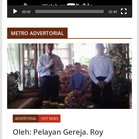
V
00:00
02:40
i
d
e
METRO ADVERTORIAL
o
ADVERTORIAL
HOT NEWS
Oleh: Pelayan Gereja. Roy