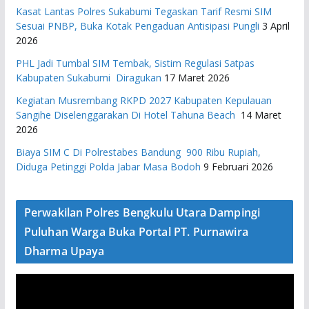
Kasat Lantas Polres Sukabumi Tegaskan Tarif Resmi SIM
Sesuai PNBP, Buka Kotak Pengaduan Antisipasi Pungli
3 April
2026
PHL Jadi Tumbal SIM Tembak, Sistim Regulasi Satpas
Kabupaten Sukabumi Diragukan
17 Maret 2026
Kegiatan Musrembang RKPD 2027 ​Kabupaten Kepulauan
Sangihe Diselenggarakan Di Hotel Tahuna Beach
14 Maret
2026
Biaya SIM C Di Polrestabes Bandung 900 Ribu Rupiah,
Diduga Petinggi Polda Jabar Masa Bodoh
9 Februari 2026
Perwakilan Polres Bengkulu Utara Dampingi
Puluhan Warga Buka Portal PT. Purnawira
Dharma Upaya