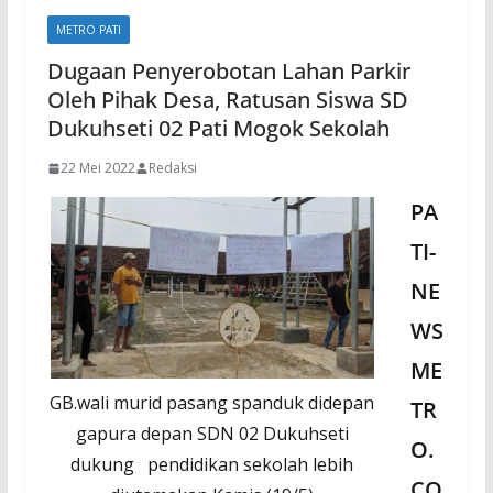
METRO PATI
Dugaan Penyerobotan Lahan Parkir
Oleh Pihak Desa, Ratusan Siswa SD
Dukuhseti 02 Pati Mogok Sekolah
22 Mei 2022
Redaksi
PA
TI-
NE
WS
ME
GB.wali murid pasang spanduk didepan
TR
gapura depan SDN 02 Dukuhseti
O.
dukung pendidikan sekolah lebih
CO