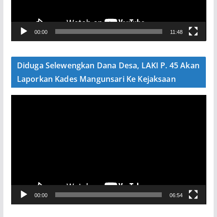
r
V
00:00
11:48
i
d
e
Diduga Selewengkan Dana Desa, LAKI P. 45 Akan
o
Laporkan Kades Mangunsari Ke Kejaksaan
P
e
m
u
t
a
r
V
00:00
06:54
i
d