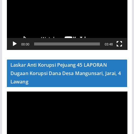
m
u
t
a
r
V
00:00
03:48
i
d
e
Laskar Anti Korupsi Pejuang 45 LAPORAN
o
Dugaan Korupsi Dana Desa Mangunsari, Jarai, 4
Lawang
P
e
m
u
t
a