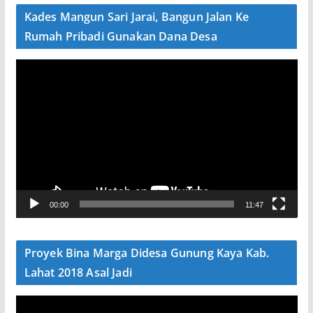
e
Kades Mangun Sari Jarai, Bangun Jalan Ke
o
Rumah Pribadi Gunakan Dana Desa
P
e
m
u
t
a
r
V
00:00
11:47
i
d
e
Proyek Bina Marga Didesa Gunung Kaya Kab.
o
Lahat 2018 Asal Jadi
P