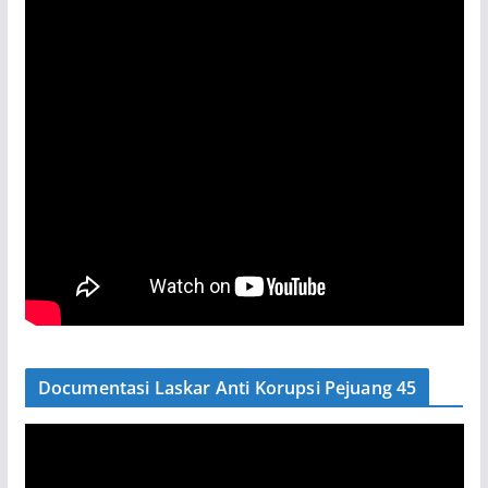
Documentasi Laskar Anti Korupsi Pejuang 45
P
e