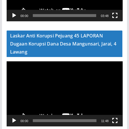
r
V
00:00
03:48
i
d
e
Laskar Anti Korupsi Pejuang 45 LAPORAN
o
Dugaan Korupsi Dana Desa Mangunsari, Jarai, 4
Lawang
P
e
m
u
t
a
r
V
00:00
11:48
i