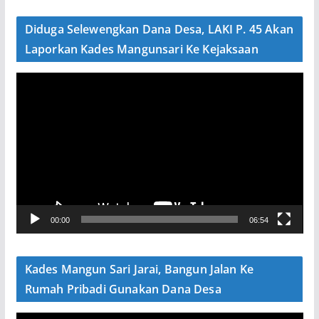
d
e
Diduga Selewengkan Dana Desa, LAKI P. 45 Akan
o
Laporkan Kades Mangunsari Ke Kejaksaan
P
e
m
u
t
a
r
V
00:00
06:54
i
d
e
Kades Mangun Sari Jarai, Bangun Jalan Ke
o
Rumah Pribadi Gunakan Dana Desa