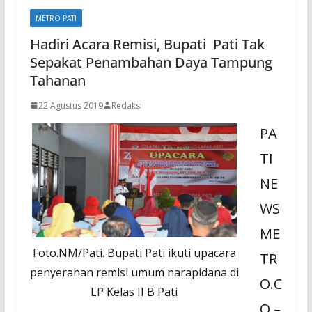
METRO PATI
Hadiri Acara Remisi, Bupati Pati Tak
Sepakat Penambahan Daya Tampung
Tahanan
22 Agustus 2019
Redaksi
PA
TI
NE
WS
ME
Foto.NM/Pati. Bupati Pati ikuti upacara
TR
penyerahan remisi umum narapidana di
O.C
LP Kelas II B Pati
O –