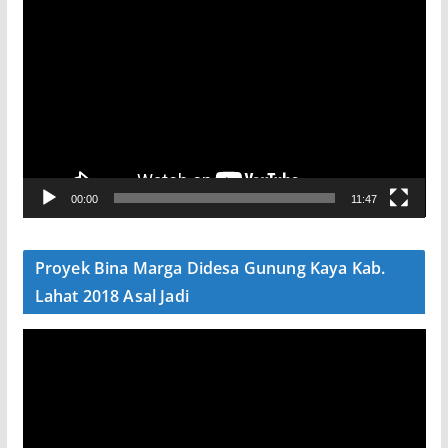
P
e
m
u
t
a
r
V
00:00
11:47
i
d
e
Proyek Bina Marga Didesa Gunung Kaya Kab.
o
Lahat 2018 Asal Jadi
P
e
m
u
t