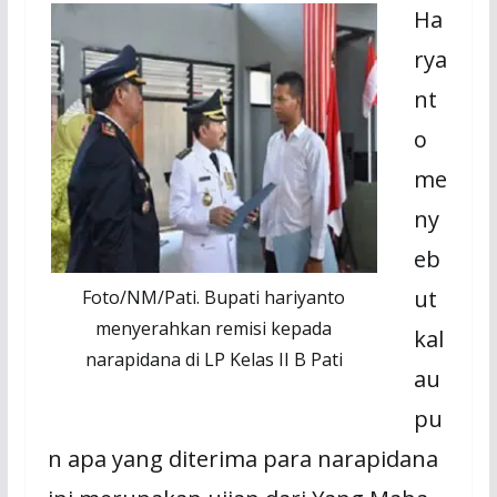
Ha
rya
nt
o
me
ny
eb
ut
Foto/NM/Pati. Bupati hariyanto
menyerahkan remisi kepada
kal
narapidana di LP Kelas II B Pati
au
pu
n apa yang diterima para narapidana