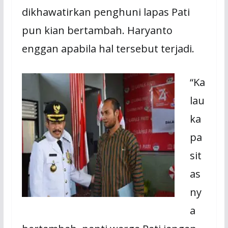
dikhawatirkan penghuni lapas Pati
pun kian bertambah. Haryanto
enggan apabila hal tersebut terjadi.
“Ka
lau
ka
pa
sit
as
ny
a