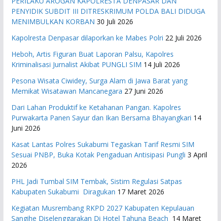
PERILAKU AROGAN KAPOLRESTA DENPASAR DAN
PENYIDIK SUBDIT III DITRESKRIMUM POLDA BALI DIDUGA
MENIMBULKAN KORBAN
30 Juli 2026
Kapolresta Denpasar dilaporkan ke Mabes Polri
22 Juli 2026
Heboh, Artis Figuran Buat Laporan Palsu, Kapolres
Kriminalisasi Jurnalist Akibat PUNGLI SIM
14 Juli 2026
Pesona Wisata Ciwidey, Surga Alam di Jawa Barat yang
Memikat Wisatawan Mancanegara
27 Juni 2026
Dari Lahan Produktif ke Ketahanan Pangan. Kapolres
Purwakarta Panen Sayur dan Ikan Bersama Bhayangkari
14
Juni 2026
Kasat Lantas Polres Sukabumi Tegaskan Tarif Resmi SIM
Sesuai PNBP, Buka Kotak Pengaduan Antisipasi Pungli
3 April
2026
PHL Jadi Tumbal SIM Tembak, Sistim Regulasi Satpas
Kabupaten Sukabumi Diragukan
17 Maret 2026
Kegiatan Musrembang RKPD 2027 ​Kabupaten Kepulauan
Sangihe Diselenggarakan Di Hotel Tahuna Beach
14 Maret