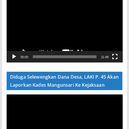
P
e
m
u
t
a
r
V
00:00
11:48
i
d
e
Diduga Selewengkan Dana Desa, LAKI P. 45 Akan
o
Laporkan Kades Mangunsari Ke Kejaksaan
P
e
m
u
t