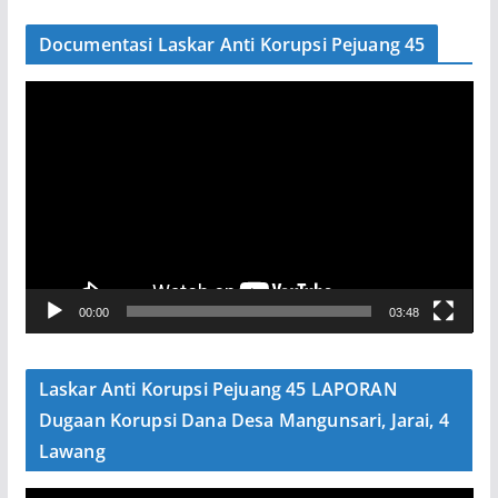
Documentasi Laskar Anti Korupsi Pejuang 45
P
e
m
u
t
a
r
V
00:00
03:48
i
d
e
Laskar Anti Korupsi Pejuang 45 LAPORAN
o
Dugaan Korupsi Dana Desa Mangunsari, Jarai, 4
Lawang