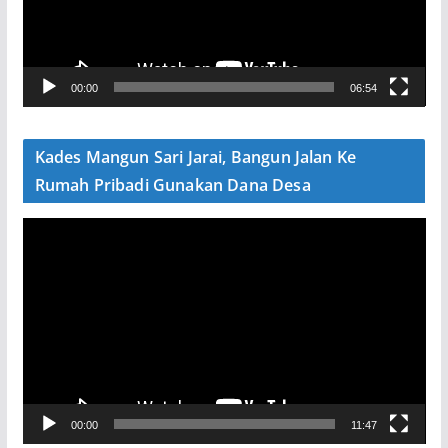
a
r
V
00:00
06:54
i
d
e
Kades Mangun Sari Jarai, Bangun Jalan Ke
o
Rumah Pribadi Gunakan Dana Desa
P
e
m
u
t
a
r
V
00:00
11:47
i