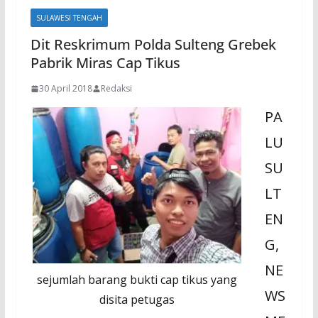
SULAWESI TENGAH
Dit Reskrimum Polda Sulteng Grebek
Pabrik Miras Cap Tikus
30 April 2018
Redaksi
PA
LU
SU
LT
EN
G,
NE
sejumlah barang bukti cap tikus yang
WS
disita petugas