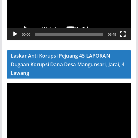
t
a
r
V
00:00
03:48
i
d
e
Laskar Anti Korupsi Pejuang 45 LAPORAN
o
Dugaan Korupsi Dana Desa Mangunsari, Jarai, 4
Lawang
P
e
m
u
t
a
r