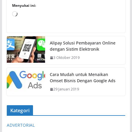
Menyukai ini:
M
e
m
u
Alipay Solusi Pembayaran Online
a
dengan Sistim Elektronik
t
3 Oktober 2019
.
.
.
Cara Mudah untuk Menaikan
Omset Bisnis Dengan Google Ads
29 Januari 2019
Kategori
ADVERTORIAL