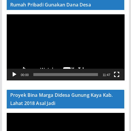
Rumah Pribadi Gunakan Dana Desa
P
e
m
u
t
a
r
V
00:00
11:47
i
d
e
Proyek Bina Marga Didesa Gunung Kaya Kab.
o
Lahat 2018 Asal Jadi
P
e
m