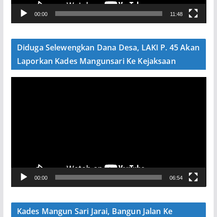
V
00:00
11:48
i
d
e
Diduga Selewengkan Dana Desa, LAKI P. 45 Akan
o
Laporkan Kades Mangunsari Ke Kejaksaan
P
e
m
u
t
a
r
V
00:00
06:54
i
d
e
Kades Mangun Sari Jarai, Bangun Jalan Ke
o