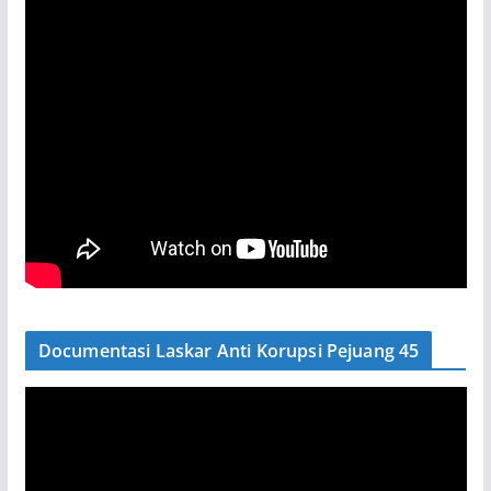
Documentasi Laskar Anti Korupsi Pejuang 45
P
e
m
u