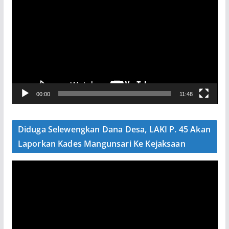
e
m
u
t
a
r
V
00:00
11:48
i
d
e
Diduga Selewengkan Dana Desa, LAKI P. 45 Akan
o
Laporkan Kades Mangunsari Ke Kejaksaan
P
e
m
u
t