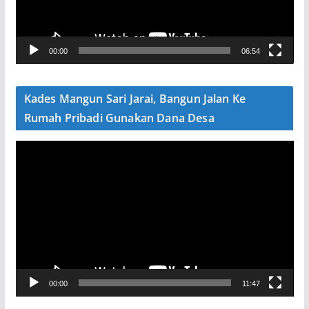
a
r
V
00:00
06:54
i
d
e
Kades Mangun Sari Jarai, Bangun Jalan Ke
o
Rumah Pribadi Gunakan Dana Desa
P
e
m
u
t
a
r
V
00:00
11:47
i
d