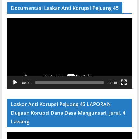
Documentasi Laskar Anti Korupsi Pejuang 45
P
e
m
u
t
a
r
V
00:00
03:48
i
d
e
Laskar Anti Korupsi Pejuang 45 LAPORAN
o
Dugaan Korupsi Dana Desa Mangunsari, Jarai, 4
Lawang
P