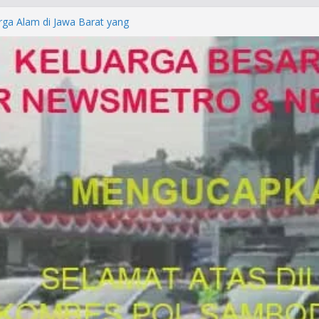
rga Alam di Jawa Barat yang
anegara
P/KUHAP Baru 2026, Tegaskan
Langsung Dipidana
LRESTA DENPASAR DAN
TRESKRIMUM POLDA BALI DIDUGA
orkan ke Mabes Polri
Laporan Palsu, Kapolres
bat PUNGLI SIM