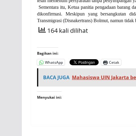
telah memenuhi persyaratan tanpa penyimpangan ya
Sementara itu, Ketua panitia pengadaan barang d
dikonfirmasi. Meskipun yang bersangkutan di
Transmigrasi (Disnakertrans) Bolmut, namun tidak 
164 kali dilihat
Bagikan ini:
WhatsApp
Cetak
BACA JUGA
Mahasiswa UIN Jakarta b
Menyukai ini: