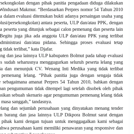
rsekongkolan dengan pihak panitia pengadaan diduga dilakukan
 Windusari Makmur. “Berdasarkan Perpres nomor 54 Tahun 2010
ila dalam evaluasi ditemukan bukti adanya persaingan usaha yang
kolusi/persekongkolan) antara peserta, ULP dan/atau PPK, dengan
 peserta yang ditunjuk sebagai calon pemenang dan peserta lain
 Begitu juga jika ada anggota ULP dan/atau PPK yang terlibat
ministrasi dan/atau pidana. Sehingga proses evaluasi tetap
tidak terlibat,” kata Djafar.
ang dan jasa lainnya ULP kabupaten Bolmut pada tahap evaluasi
s sudah seharusnya menggugurkan seluruh peserta lelang yang
ia dan menunjuk CV. Wenang Inti Medika yang tidak terlibat
pemenang lelang. “Pihak panitia juga dengan sengaja tidak
 sebagaimana amanat Perpres 54 Tahun 2010, bahkan dengan
n pengumuman tidak ditempel lagi setelah disobek oleh pihak
kasikan sebuah skenario agar pengumuman pemenang lelang tidak
a masa sanggah,” tandasnya.
elang dan sejumlah perusahaan yang dinyatakan menang tender
daan barang dan jasa lainnya ULP Dikpora Bolmut sarat dengan
 pihak kami dengan tujuan untuk menggagalkan kami sebagai
 bahwa perusahaan kami memiliki penawaran yang responsive dan