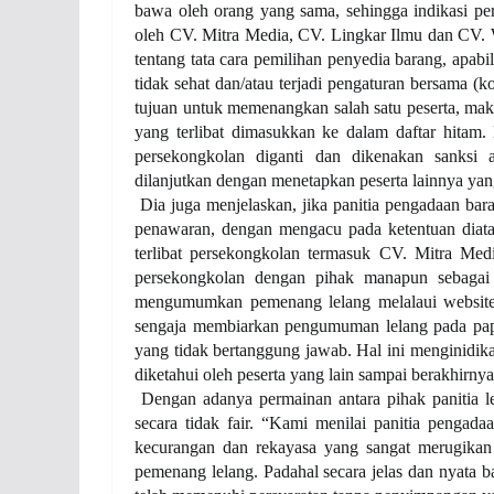
bawa oleh orang yang sama, sehingga indikasi pe
oleh CV. Mitra Media, CV. Lingkar Ilmu dan CV.
tentang tata cara pemilihan penyedia barang, apab
tidak sehat dan/atau terjadi pengaturan bersama (
tujuan untuk memenangkan salah satu peserta, maka
yang terlibat dimasukkan ke dalam daftar hitam.
persekongkolan diganti dan dikenakan sanksi ad
dilanjutkan dengan menetapkan peserta lainnya yang 
Dia juga menjelaskan, jika panitia pengadaan bar
penawaran, dengan mengacu pada ketentuan diata
terlibat persekongkolan termasuk CV. Mitra Med
persekongkolan dengan pihak manapun sebagai 
mengumumkan pemenang lelang melalaui website
sengaja membiarkan pengumuman lelang pada papa
yang tidak bertanggung jawab. Hal ini menginidi
diketahui oleh peserta yang lain sampai berakhirny
Dengan adanya permainan antara pihak panitia l
secara tidak fair. “Kami menilai panitia penga
kecurangan dan rekayasa yang sangat merugikan
pemenang lelang. Padahal secara jelas dan nyata