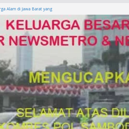
rga Alam di Jawa Barat yang
anegara
P/KUHAP Baru 2026, Tegaskan
Langsung Dipidana
LRESTA DENPASAR DAN
TRESKRIMUM POLDA BALI DIDUGA
orkan ke Mabes Polri
Laporan Palsu, Kapolres
bat PUNGLI SIM