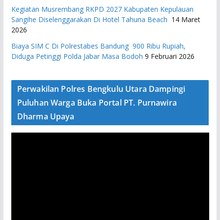
Kegiatan Musrembang RKPD 2027 ​Kabupaten Kepulauan
Sangihe Diselenggarakan Di Hotel Tahuna Beach
14 Maret
2026
Biaya SIM C Di Polrestabes Bandung 900 Ribu Rupiah,
Diduga Petinggi Polda Jabar Masa Bodoh
9 Februari 2026
Perwakilan Polres Bengkulu Utara Dampingi
Puluhan Warga Buka Portal PT. Purnawira
Dharma Upaya