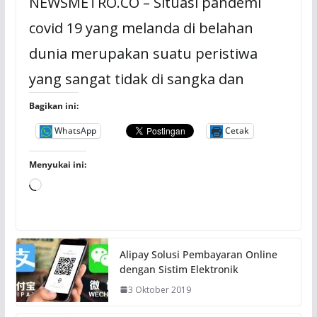
NEWSMETRO.CO – Situasi pandemi
covid 19 yang melanda di belahan
dunia merupakan suatu peristiwa
yang sangat tidak di sangka dan
Bagikan ini:
WhatsApp
Cetak
Menyukai ini:
M
e
m
u
Alipay Solusi Pembayaran Online
a
dengan Sistim Elektronik
t
3 Oktober 2019
.
.