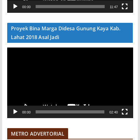
V
00:00
11:47
i
d
e
Proyek Bina Marga Didesa Gunung Kaya Kab.
o
Lahat 2018 Asal Jadi
P
e
m
u
t
a
r
V
00:00
02:40
i
d
e
METRO ADVERTORIAL
o