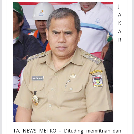
J
A
K
A
R
TA, NEWS METRO – Dituding memfitnah dan