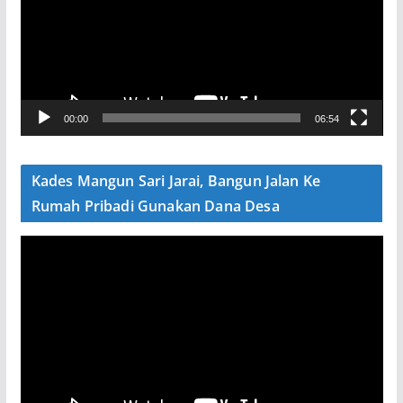
u
t
a
r
V
00:00
06:54
i
d
e
Kades Mangun Sari Jarai, Bangun Jalan Ke
o
Rumah Pribadi Gunakan Dana Desa
P
e
m
u
t
a
r