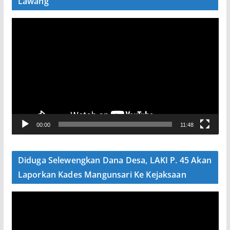
Lawang
P
e
m
u
t
a
r
V
00:00
11:48
i
d
e
Diduga Selewengkan Dana Desa, LAKI P. 45 Akan
o
Laporkan Kades Mangunsari Ke Kejaksaan
P
e
m