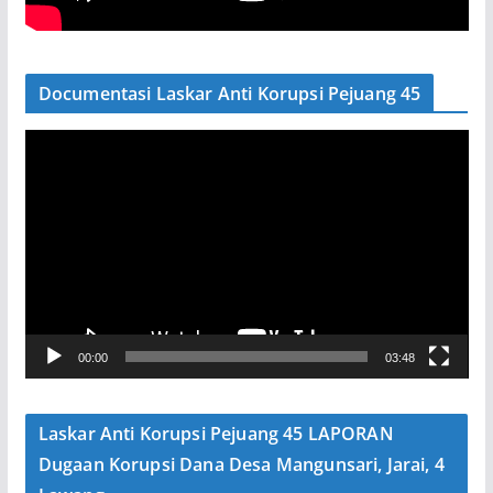
Documentasi Laskar Anti Korupsi Pejuang 45
P
e
m
u
t
a
r
V
00:00
03:48
i
d
e
Laskar Anti Korupsi Pejuang 45 LAPORAN
o
Dugaan Korupsi Dana Desa Mangunsari, Jarai, 4