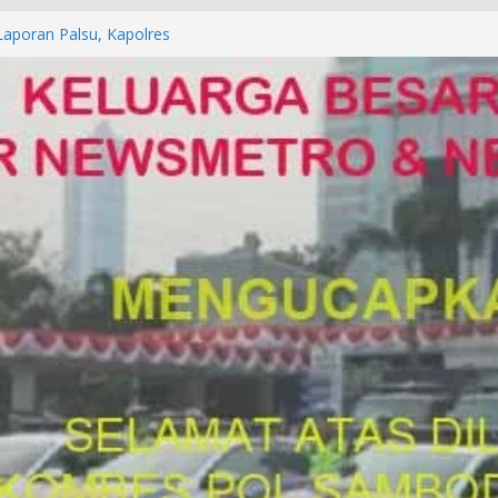
orkan ke Mabes Polri
Laporan Palsu, Kapolres
bat PUNGLI SIM
rga Alam di Jawa Barat yang
anegara
P/KUHAP Baru 2026, Tegaskan
Langsung Dipidana
LRESTA DENPASAR DAN
TRESKRIMUM POLDA BALI DIDUGA