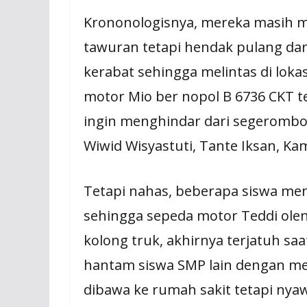
Krononologisnya, mereka masih m
tawuran tetapi hendak pulang da
kerabat sehingga melintas di lok
motor Mio ber nopol B 6736 CKT t
ingin menghindar dari segerombol
Wiwid Wisyastuti, Tante Iksan, Kam
Tetapi nahas, beberapa siswa me
sehingga sepeda motor Teddi ole
kolong truk, akhirnya terjatuh sa
hantam siswa SMP lain dengan me
dibawa ke rumah sakit tetapi nyaw