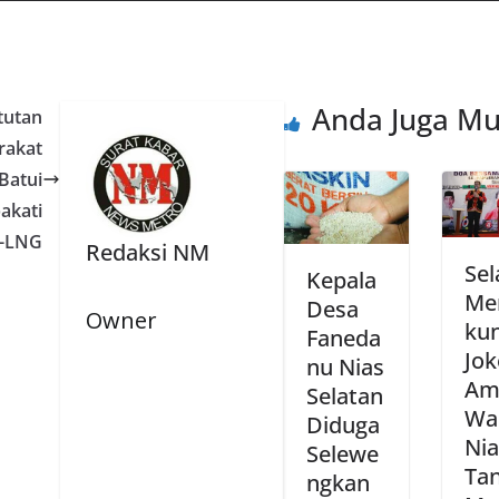
Anda Juga Mu
tutan
rakat
Batui
akati
S-LNG
Redaksi NM
Sel
Kepala
Me
Desa
Owner
ku
Faneda
Jok
nu Nias
Am
Selatan
Wa
Diduga
Nia
Selewe
Tan
ngkan