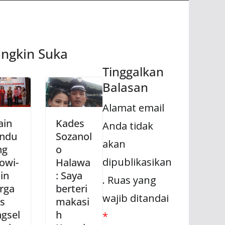
ngkin Suka
Tinggalkan
Balasan
Alamat email
ain
Kades
Anda tidak
ndu
Sozanol
akan
ng
o
dipublikasikan
owi-
Halawa
in
: Saya
.
Ruas yang
rga
berteri
wajib ditandai
s
makasi
gsel
h
*