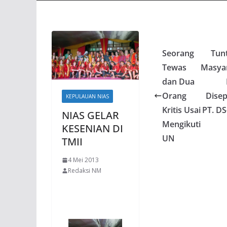
Seorang
Tun
Tewas
Masya
dan Dua
Orang
Disep
KEPULAUAN NIAS
Kritis Usai
PT. D
NIAS GELAR
Mengikuti
KESENIAN DI
UN
TMII
4 Mei 2013
Redaksi NM