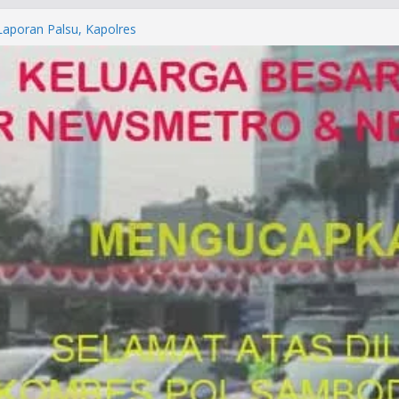
orkan ke Mabes Polri
Laporan Palsu, Kapolres
bat PUNGLI SIM
rga Alam di Jawa Barat yang
anegara
P/KUHAP Baru 2026, Tegaskan
Langsung Dipidana
LRESTA DENPASAR DAN
TRESKRIMUM POLDA BALI DIDUGA