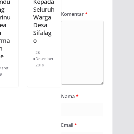
ndu
Kepada
ng
Seluruh
Komentar
*
rinu
Warga
Gea
Desa
n
Sifalag
rma
o
n
28
se
Desember
2019
Maret
9
Nama
*
Email
*