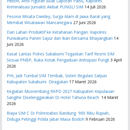
Heboh, Artis Figuran Buat Laporan Palsu, Kapolres
Kriminalisasi Jurnalist Akibat PUNGLI SIM
14 Juli 2026
Pesona Wisata Ciwidey, Surga Alam di Jawa Barat yang
Memikat Wisatawan Mancanegara
27 Juni 2026
Dari Lahan Produktif ke Ketahanan Pangan. Kapolres
Purwakarta Panen Sayur dan Ikan Bersama Bhayangkari
14
Juni 2026
Kasat Lantas Polres Sukabumi Tegaskan Tarif Resmi SIM
Sesuai PNBP, Buka Kotak Pengaduan Antisipasi Pungli
3 April
2026
PHL Jadi Tumbal SIM Tembak, Sistim Regulasi Satpas
Kabupaten Sukabumi Diragukan
17 Maret 2026
Kegiatan Musrembang RKPD 2027 ​Kabupaten Kepulauan
Sangihe Diselenggarakan Di Hotel Tahuna Beach
14 Maret
2026
Biaya SIM C Di Polrestabes Bandung 900 Ribu Rupiah,
Diduga Petinggi Polda Jabar Masa Bodoh
9 Februari 2026