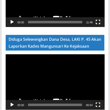
a
r
V
00:00
11:48
i
d
e
Diduga Selewengkan Dana Desa, LAKI P. 45 Akan
o
Laporkan Kades Mangunsari Ke Kejaksaan
P
e
m
u
t
a
r
V
00:00
06:54
i