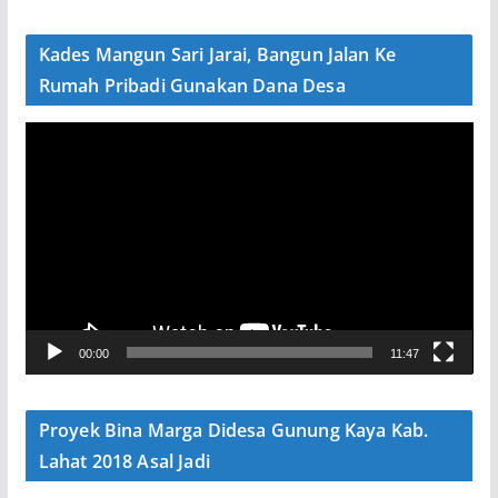
d
e
Kades Mangun Sari Jarai, Bangun Jalan Ke
o
Rumah Pribadi Gunakan Dana Desa
P
e
m
u
t
a
r
V
00:00
11:47
i
d
e
Proyek Bina Marga Didesa Gunung Kaya Kab.
o
Lahat 2018 Asal Jadi