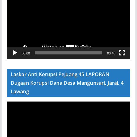
e
m
u
t
a
r
V
00:00
03:48
i
d
e
Laskar Anti Korupsi Pejuang 45 LAPORAN
o
Dugaan Korupsi Dana Desa Mangunsari, Jarai, 4
Lawang
P
e
m
u
t