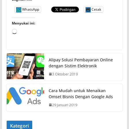
WhatsApp
Cetak
Menyukai ini:
M
e
m
u
Alipay Solusi Pembayaran Online
a
dengan Sistim Elektronik
t
3 Oktober 2019
.
.
.
Cara Mudah untuk Menaikan
Omset Bisnis Dengan Google Ads
29 Januari 2019
Kategori