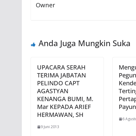
Owner
Anda Juga Mungkin Suka
UPACARA SERAH
Mengu
TERIMA JABATAN
Pegu
PELINDO CAPT
Kende
AGASTYAN
Tertin
KENANGA BUMI, M.
Perta
Mar KEPADA ARIEF
Payun
HERMAWAN, SH
6 Agust
9 Juni 2013