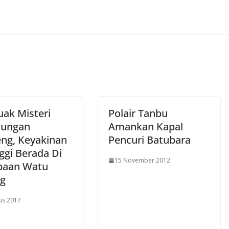
ak Misteri
Polair Tanbu
nungan
Amankan Kapal
ng, Keyakinan
Pencuri Batubara
ggi Berada Di
15 November 2012
paan Watu
g
us 2017