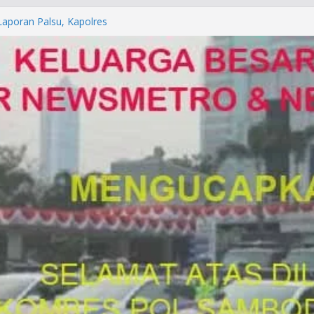
orkan ke Mabes Polri
Laporan Palsu, Kapolres
bat PUNGLI SIM
rga Alam di Jawa Barat yang
anegara
P/KUHAP Baru 2026, Tegaskan
Langsung Dipidana
LRESTA DENPASAR DAN
TRESKRIMUM POLDA BALI DIDUGA