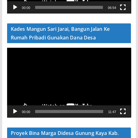
V
00:00
06:54
i
d
e
Kades Mangun Sari Jarai, Bangun Jalan Ke
o
Rumah Pribadi Gunakan Dana Desa
P
e
m
u
t
a
r
V
00:00
11:47
i
d
e
Proyek Bina Marga Didesa Gunung Kaya Kab.
o