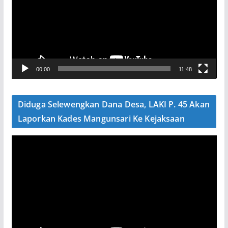
u
t
a
r
V
00:00
11:48
i
d
e
Diduga Selewengkan Dana Desa, LAKI P. 45 Akan
o
Laporkan Kades Mangunsari Ke Kejaksaan
P
e
m
u
t
a
r