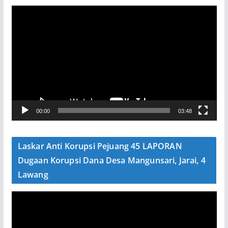
P
e
m
u
t
a
r
V
00:00
03:48
i
d
e
Laskar Anti Korupsi Pejuang 45 LAPORAN
o
Dugaan Korupsi Dana Desa Mangunsari, Jarai, 4
Lawang
P
e
m