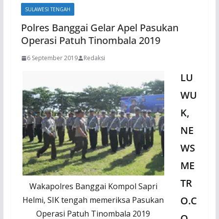
SULAWESI TENGAH
Polres Banggai Gelar Apel Pasukan
Operasi Patuh Tinombala 2019
6 September 2019
Redaksi
LU
WU
K,
NE
WS
ME
TR
Wakapolres Banggai Kompol Sapri
O.C
Helmi, SIK tengah memeriksa Pasukan
Operasi Patuh Tinombala 2019
O
–