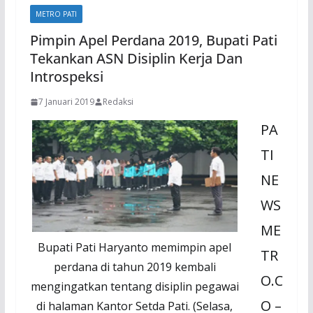
METRO PATI
Pimpin Apel Perdana 2019, Bupati Pati
Tekankan ASN Disiplin Kerja Dan
Introspeksi
7 Januari 2019
Redaksi
PA
TI
NE
WS
ME
Bupati Pati Haryanto memimpin apel
TR
perdana di tahun 2019 kembali
O.C
mengingatkan tentang disiplin pegawai
O –
di halaman Kantor Setda Pati. (Selasa,