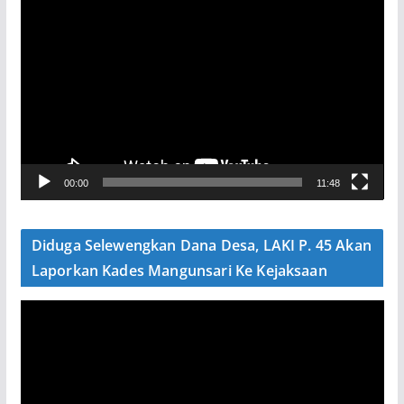
P
e
m
u
t
a
r
V
00:00
11:48
i
d
e
Diduga Selewengkan Dana Desa, LAKI P. 45 Akan
o
Laporkan Kades Mangunsari Ke Kejaksaan
P
e
m
u
t