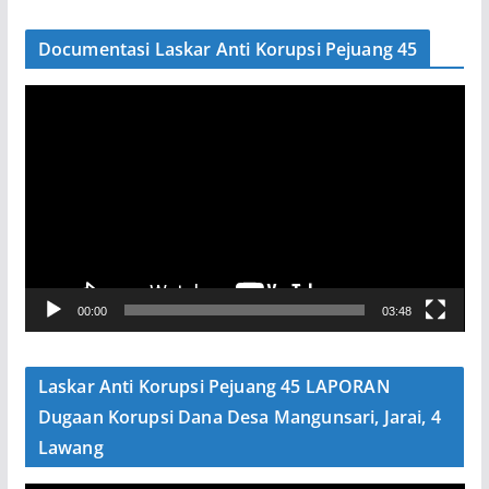
Documentasi Laskar Anti Korupsi Pejuang 45
P
e
m
u
t
a
r
V
00:00
03:48
i
d
e
Laskar Anti Korupsi Pejuang 45 LAPORAN
o
Dugaan Korupsi Dana Desa Mangunsari, Jarai, 4
Lawang