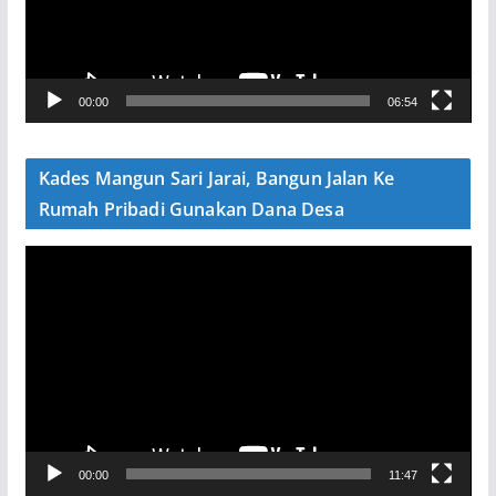
a
r
V
00:00
06:54
i
d
e
Kades Mangun Sari Jarai, Bangun Jalan Ke
o
Rumah Pribadi Gunakan Dana Desa
P
e
m
u
t
a
r
V
00:00
11:47
i