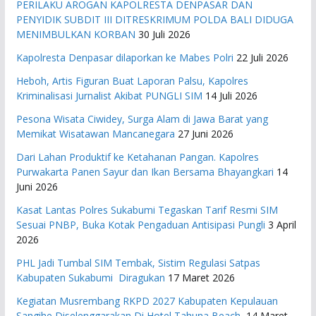
PERILAKU AROGAN KAPOLRESTA DENPASAR DAN
PENYIDIK SUBDIT III DITRESKRIMUM POLDA BALI DIDUGA
MENIMBULKAN KORBAN
30 Juli 2026
Kapolresta Denpasar dilaporkan ke Mabes Polri
22 Juli 2026
Heboh, Artis Figuran Buat Laporan Palsu, Kapolres
Kriminalisasi Jurnalist Akibat PUNGLI SIM
14 Juli 2026
Pesona Wisata Ciwidey, Surga Alam di Jawa Barat yang
Memikat Wisatawan Mancanegara
27 Juni 2026
Dari Lahan Produktif ke Ketahanan Pangan. Kapolres
Purwakarta Panen Sayur dan Ikan Bersama Bhayangkari
14
Juni 2026
Kasat Lantas Polres Sukabumi Tegaskan Tarif Resmi SIM
Sesuai PNBP, Buka Kotak Pengaduan Antisipasi Pungli
3 April
2026
PHL Jadi Tumbal SIM Tembak, Sistim Regulasi Satpas
Kabupaten Sukabumi Diragukan
17 Maret 2026
Kegiatan Musrembang RKPD 2027 ​Kabupaten Kepulauan
Sangihe Diselenggarakan Di Hotel Tahuna Beach
14 Maret