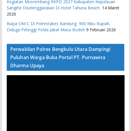
Kegiatan Musrembang RKPD 2027 ​Kabupaten Kepulauan
Sangihe Diselenggarakan Di Hotel Tahuna Beach
14 Maret
2026
Biaya SIM C Di Polrestabes Bandung 900 Ribu Rupiah,
Diduga Petinggi Polda Jabar Masa Bodoh
9 Februari 2026
Perwakilan Polres Bengkulu Utara Dampingi
Puluhan Warga Buka Portal PT. Purnawira
Dharma Upaya