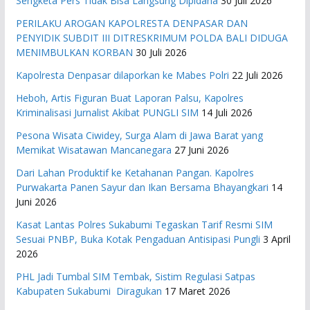
Sengketa Pers Tidak Bisa Langsung Dipidana
30 Juli 2026
PERILAKU AROGAN KAPOLRESTA DENPASAR DAN
PENYIDIK SUBDIT III DITRESKRIMUM POLDA BALI DIDUGA
MENIMBULKAN KORBAN
30 Juli 2026
Kapolresta Denpasar dilaporkan ke Mabes Polri
22 Juli 2026
Heboh, Artis Figuran Buat Laporan Palsu, Kapolres
Kriminalisasi Jurnalist Akibat PUNGLI SIM
14 Juli 2026
Pesona Wisata Ciwidey, Surga Alam di Jawa Barat yang
Memikat Wisatawan Mancanegara
27 Juni 2026
Dari Lahan Produktif ke Ketahanan Pangan. Kapolres
Purwakarta Panen Sayur dan Ikan Bersama Bhayangkari
14
Juni 2026
Kasat Lantas Polres Sukabumi Tegaskan Tarif Resmi SIM
Sesuai PNBP, Buka Kotak Pengaduan Antisipasi Pungli
3 April
2026
PHL Jadi Tumbal SIM Tembak, Sistim Regulasi Satpas
Kabupaten Sukabumi Diragukan
17 Maret 2026