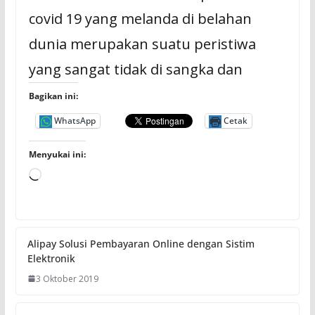
covid 19 yang melanda di belahan
dunia merupakan suatu peristiwa
yang sangat tidak di sangka dan
Bagikan ini:
WhatsApp
Cetak
Menyukai ini:
M
e
m
u
Alipay Solusi Pembayaran Online dengan Sistim
a
Elektronik
t
3 Oktober 2019
.
.