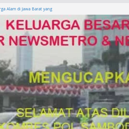
Laporan Palsu, Kapolres
bat PUNGLI SIM
rga Alam di Jawa Barat yang
anegara
P/KUHAP Baru 2026, Tegaskan
Langsung Dipidana
LRESTA DENPASAR DAN
TRESKRIMUM POLDA BALI DIDUGA
orkan ke Mabes Polri