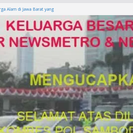
Laporan Palsu, Kapolres
bat PUNGLI SIM
rga Alam di Jawa Barat yang
anegara
P/KUHAP Baru 2026, Tegaskan
Langsung Dipidana
LRESTA DENPASAR DAN
TRESKRIMUM POLDA BALI DIDUGA
orkan ke Mabes Polri