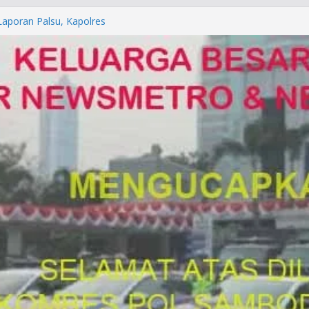
orkan ke Mabes Polri
Laporan Palsu, Kapolres
bat PUNGLI SIM
rga Alam di Jawa Barat yang
anegara
P/KUHAP Baru 2026, Tegaskan
Langsung Dipidana
LRESTA DENPASAR DAN
TRESKRIMUM POLDA BALI DIDUGA