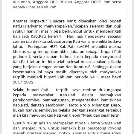
Kusumah, Anggota DPR RI dan Anggota DPRD Pati serta
Kepala Dinas se Kab.Pati
Amanat Inspektur Upacara yang dibacakan oleh bupati
Pati,H.Hariyanto menyampaikan,”ucapan selamat dan puji
syukur hari ini masih bisa berkumpul untuk memperingati
hari jadi Kab.Pati ke-694 . Hari jadi hendaknya sebagai
cermin jati diri kita sebagai orang Pati yang
memiliki budaya
luhur.
Peringatan HUT Kab.Pati ke-694 memiliki makna
khusus yang merupakan akhir jabatan sebagai bupati Pati
periode I, serta ucapan terima kasih kepada masyarakat
Kab.Pati tahun ini kita telah selesai melaksanakan pilkada
yang berjalan dengan aman dan kondusif. Sehingga dalam
kesempatan ini saya masih dipercaya oleh masyarakat
terpilih menjadi bupati Kab.Pati periode ke II masa bakti
2017-2022.
Selaku bupati Pati
terpilih, saya mohon dukunganya
kepada masyarakat Kab.Pati dalam memajukan
perekonomian, pembangunan, mengentaskan kemiskinan
Kab.Pati, dengan semboyan,” Noto Projo Mbangun Deso,
bukan hanya semboyan belaka dengan semangat tersebut
mari kita mewujudkan Pati yang lebih “Maju dan sejahtera”.
Guyub rukun adalah merupakan modal utama warga Pati
dan menjadi ruh, untuk semakin bisa bergotong royong
meraih prestasi menjadi pokok amanat untuk meneladani