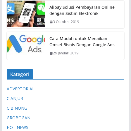
u
Alipay Solusi Pembayaran Online
a
dengan Sistim Elektronik
t
3 Oktober 2019
.
.
.
Cara Mudah untuk Menaikan
Omset Bisnis Dengan Google Ads
29 Januari 2019
Kategori
ADVERTORIAL
CIANJUR
CIBINONG
GROBOGAN
HOT NEWS