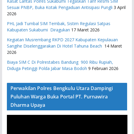
Kasat Lantas Polres Sukabumi Tegaskan Tarif Resmi SIM
Sesuai PNBP, Buka Kotak Pengaduan Antisipasi Pungli
3 April
2026
PHL Jadi Tumbal SIM Tembak, Sistim Regulasi Satpas
Kabupaten Sukabumi Diragukan
17 Maret 2026
Kegiatan Musrembang RKPD 2027 ​Kabupaten Kepulauan
Sangihe Diselenggarakan Di Hotel Tahuna Beach
14 Maret
2026
Biaya SIM C Di Polrestabes Bandung 900 Ribu Rupiah,
Diduga Petinggi Polda Jabar Masa Bodoh
9 Februari 2026
Perwakilan Polres Bengkulu Utara Dampingi
Puluhan Warga Buka Portal PT. Purnawira
Dharma Upaya