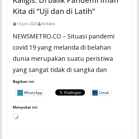
Kita di “Uji dan di Latih”
19 Juni 2020
Redaksi
NEWSMETRO.CO – Situasi pandemi
covid 19 yang melanda di belahan
dunia merupakan suatu peristiwa
yang sangat tidak di sangka dan
Bagikan ini:
WhatsApp
Cetak
Menyukai ini:
M
e
m