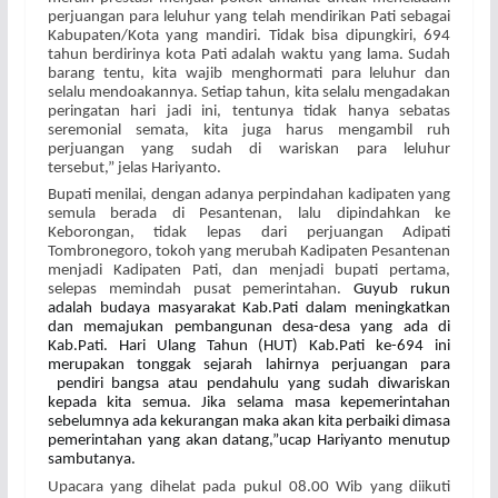
perjuangan para leluhur yang telah mendirikan Pati sebagai
Kabupaten/Kota yang mandiri.
Tidak bisa dipungkiri, 694
tahun berdirinya kota Pati adalah waktu yang lama. Sudah
barang tentu, kita wajib menghormati para leluhur dan
selalu mendoakannya. Setiap tahun, kita selalu mengadakan
peringatan hari jadi ini, tentunya tidak hanya sebatas
seremonial semata, kita juga harus mengambil ruh
perjuangan yang sudah di wariskan para leluhur
tersebut,”
jelas Hariyanto.
Bupati menilai, dengan adanya perpindahan kadipaten yang
semula berada di Pesantenan, lalu dipindahkan ke
Keborongan, tidak lepas dari perjuangan Adipati
Tombronegoro, tokoh yang merubah Kadipaten Pesantenan
menjadi Kadipaten Pati, dan menjadi bupati pertama,
selepas memindah pusat pemerintahan.
Guyub rukun
adalah budaya masyarakat Kab.Pati dalam meningkatkan
dan memajukan pembangunan desa-desa yang ada di
Kab.Pati. Hari Ulang Tahun (HUT) Kab.Pati ke-694 ini
merupakan tonggak sejarah lahirnya perjuangan para
pendiri bangsa atau pendahulu yang sudah diwariskan
kepada kita semua. Jika selama masa kepemerintahan
sebelumnya ada kekurangan maka akan kita perbaiki dimasa
pemerintahan yang akan datang,”ucap Hariyanto menutup
sambutanya.
Upacara yang dihelat pada pukul 08.00 Wib yang diikuti