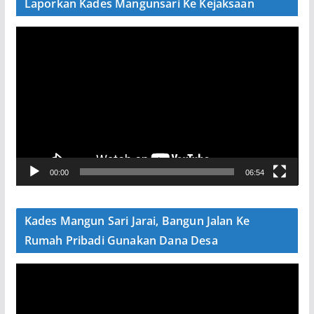
Laporkan Kades Mangunsari Ke Kejaksaan
P
e
m
u
t
a
r
V
00:00
06:54
i
d
e
Kades Mangun Sari Jarai, Bangun Jalan Ke
o
Rumah Pribadi Gunakan Dana Desa
P
e
m