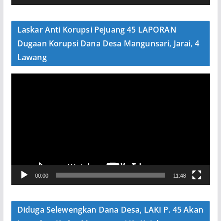
d
e
Laskar Anti Korupsi Pejuang 45 LAPORAN
o
Dugaan Korupsi Dana Desa Mangunsari, Jarai, 4
Lawang
P
e
m
u
t
a
r
V
00:00
11:48
i
d
e
Diduga Selewengkan Dana Desa, LAKI P. 45 Akan
o