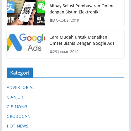
Alipay Solusi Pembayaran Online
a
dengan Sistim Elektronik
t
3 Oktober 2019
.
.
.
Cara Mudah untuk Menaikan
Omset Bisnis Dengan Google Ads
29 Januari 2019
Kategori
ADVERTORIAL
CIANJUR
CIBINONG
GROBOGAN
HOT NEWS