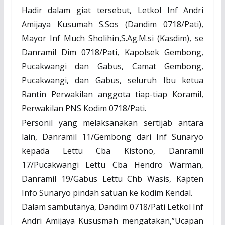
Hadir dalam giat tersebut, Letkol Inf Andri
Amijaya Kusumah S.Sos (Dandim 0718/Pati),
Mayor Inf Much Sholihin,S.Ag.M.si (Kasdim), se
Danramil Dim 0718/Pati, Kapolsek Gembong,
Pucakwangi dan Gabus, Camat Gembong,
Pucakwangi, dan Gabus, seluruh Ibu ketua
Rantin Perwakilan anggota tiap-tiap Koramil,
Perwakilan PNS Kodim 0718/Pati.
Personil yang melaksanakan sertijab antara
lain, Danramil 11/Gembong dari Inf Sunaryo
kepada Lettu Cba Kistono, Danramil
17/Pucakwangi Lettu Cba Hendro Warman,
Danramil 19/Gabus Lettu Chb Wasis, Kapten
Info Sunaryo pindah satuan ke kodim Kendal.
Dalam sambutanya, Dandim 0718/Pati Letkol Inf
Andri Amijaya Kususmah mengatakan,”Ucapan