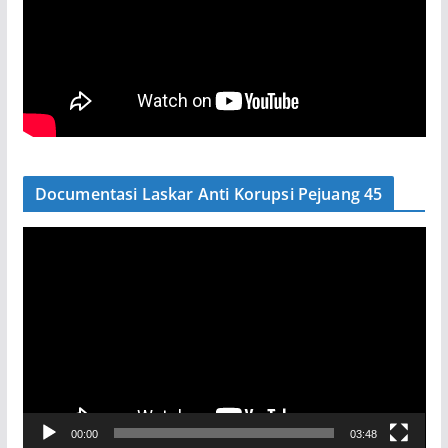
Documentasi Laskar Anti Korupsi Pejuang 45
P
e
m
u
t
a
r
V
00:00
03:48
i