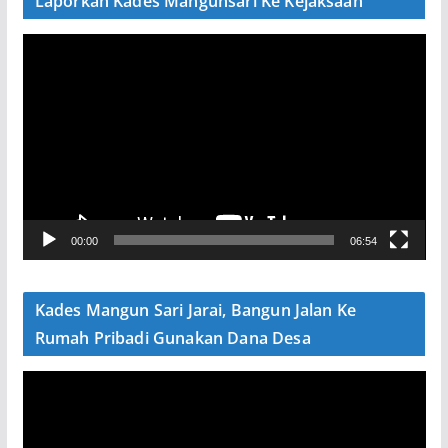
Laporkan Kades Mangunsari Ke Kejaksaan
P
e
m
u
t
a
r
V
00:00
06:54
i
d
e
Kades Mangun Sari Jarai, Bangun Jalan Ke
o
Rumah Pribadi Gunakan Dana Desa
P
e
m