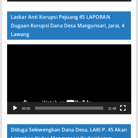
d
e
Laskar Anti Korupsi Pejuang 45 LAPORAN
o
Dugaan Korupsi Dana Desa Mangunsari, Jarai, 4
Lawang
P
e
m
u
t
a
r
V
00:00
11:48
i
d
e
Diduga Selewengkan Dana Desa, LAKI P. 45 Akan
o