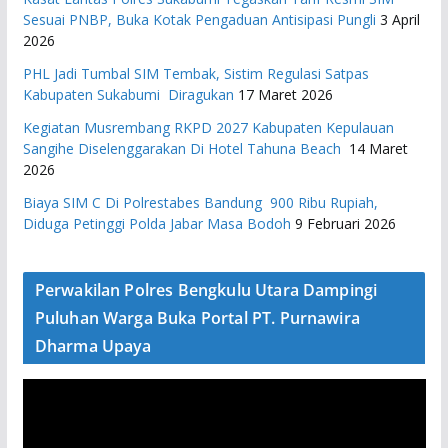
Sesuai PNBP, Buka Kotak Pengaduan Antisipasi Pungli
3 April
2026
PHL Jadi Tumbal SIM Tembak, Sistim Regulasi Satpas
Kabupaten Sukabumi Diragukan
17 Maret 2026
Kegiatan Musrembang RKPD 2027 ​Kabupaten Kepulauan
Sangihe Diselenggarakan Di Hotel Tahuna Beach
14 Maret
2026
Biaya SIM C Di Polrestabes Bandung 900 Ribu Rupiah,
Diduga Petinggi Polda Jabar Masa Bodoh
9 Februari 2026
Perwakilan Polres Bengkulu Utara Dampingi
Puluhan Warga Buka Portal PT. Purnawira
Dharma Upaya