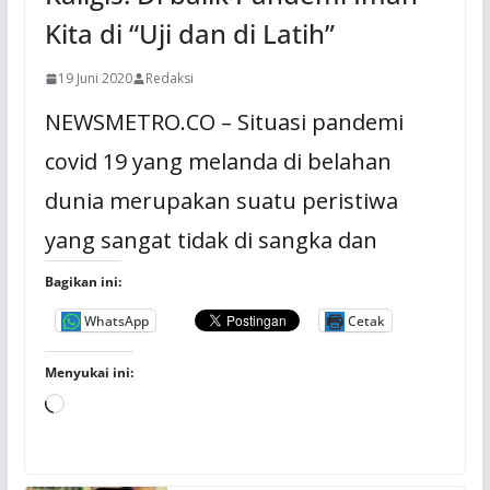
Kita di “Uji dan di Latih”
19 Juni 2020
Redaksi
NEWSMETRO.CO – Situasi pandemi
covid 19 yang melanda di belahan
dunia merupakan suatu peristiwa
yang sangat tidak di sangka dan
Bagikan ini:
WhatsApp
Cetak
Menyukai ini:
M
e
m
u