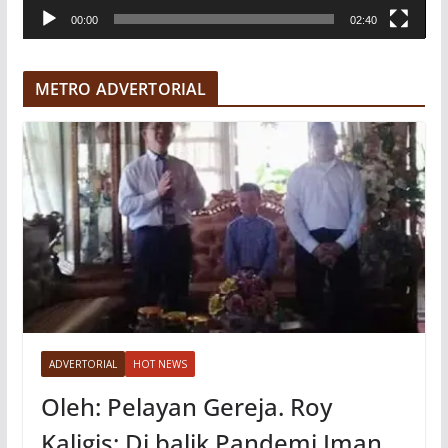
00:00
02:40
i
d
e
METRO ADVERTORIAL
o
ADVERTORIAL
HOT NEWS
Oleh: Pelayan Gereja. Roy
Kaligis: Di balik Pandemi Iman