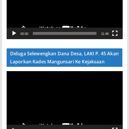
t
a
r
V
00:00
11:48
i
d
e
Diduga Selewengkan Dana Desa, LAKI P. 45 Akan
o
Laporkan Kades Mangunsari Ke Kejaksaan
P
e
m
u
t
a
r
V