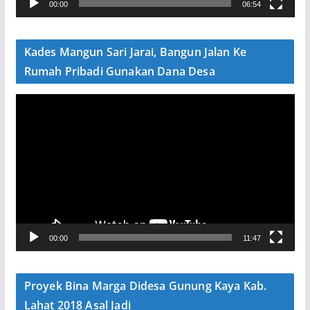
00:00
06:54
i
d
e
Kades Mangun Sari Jarai, Bangun Jalan Ke
o
Rumah Pribadi Gunakan Dana Desa
P
e
m
u
t
a
r
V
00:00
11:47
i
d
e
Proyek Bina Marga Didesa Gunung Kaya Kab.
o
Lahat 2018 Asal Jadi