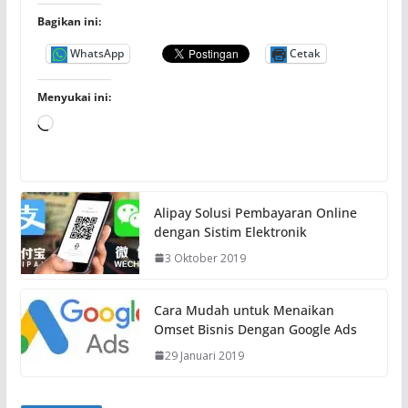
Bagikan ini:
WhatsApp
Cetak
Menyukai ini:
M
e
m
u
Alipay Solusi Pembayaran Online
a
dengan Sistim Elektronik
t
3 Oktober 2019
.
.
.
Cara Mudah untuk Menaikan
Omset Bisnis Dengan Google Ads
29 Januari 2019