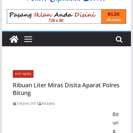
HOT NEWS
Ribuan Liter Miras Disita Aparat Polres
Bitung
3 Maret 2014
Redaksi
Bit
un
g,