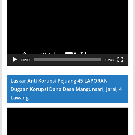
P
e
m
u
t
a
r
V
00:00
03:48
i
d
e
Laskar Anti Korupsi Pejuang 45 LAPORAN
o
Dugaan Korupsi Dana Desa Mangunsari, Jarai, 4
Lawang
P
e
m
u