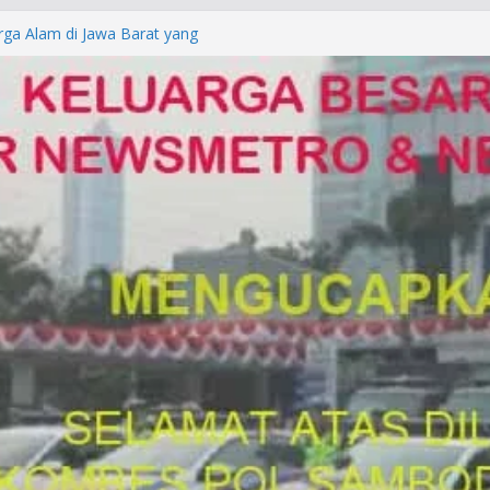
rga Alam di Jawa Barat yang
anegara
P/KUHAP Baru 2026, Tegaskan
Langsung Dipidana
LRESTA DENPASAR DAN
TRESKRIMUM POLDA BALI DIDUGA
orkan ke Mabes Polri
Laporan Palsu, Kapolres
bat PUNGLI SIM