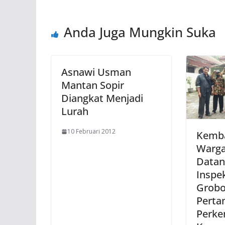
Anda Juga Mungkin Suka
Asnawi Usman
Mantan Sopir
Diangkat Menjadi
Lurah
10 Februari 2012
Kemba
Warga
Datan
Inspe
Grobo
Perta
Perk