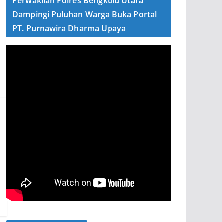
Perwakilan Polres Bengkulu Utara
Dampingi Puluhan Warga Buka Portal
PT. Purnawira Dharma Upaya