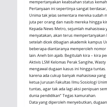
mempertanyakan keabsahan status kemahas
Pertanyaan ini sepertinya sangat berdasar
Unima tak jelas sementara mereka sudah me
juta per orang dan nasib mereka hingga k
Kepada News Metro, sejumlah mahasiswa y
menyatakan, akan terus mempertanyakan k
setelah dicek dibagian akademik kampus U
beberapa diantaranya memperoleh nomor i
lain. Aneh bin ajaib. Begitulah kira – kir
Aktivis LSM Kelomas Perak Sangihe, Wast
mengawal dugaan kasus ini hingga tuntas. 
karena ada cukup banyak mahasiswa yang 
ketua Jurusan Fakultas Ilmu Sosiologi Unim
tuntas, agar tak ada lagi aksi penipuan se
dunia pendidikan” Tegas kamurahan.
Data yang diperoleh menyebutkan, dugaan k