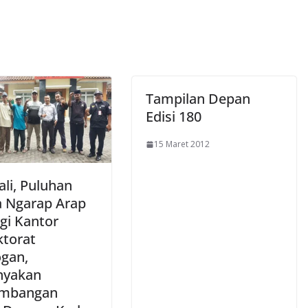
Tampilan Depan
Edisi 180
15 Maret 2012
li, Puluhan
 Ngarap Arap
gi Kantor
ktorat
gan,
nyakan
embangan