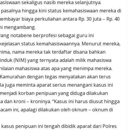
iswaan sekaligus nasib mereka selanjutnya.
, pasalnya hingga kini status kemahasiswaan mereka di
mbayar biaya perkuliahan antara Rp. 30 juta – Rp. 40
ini mengambang.
ang notabene berprofesi sebagai guru ini
ejelasan status kemahasiswaannya. Menurut mereka,
nima, nama mereka tak terdaftar disana bahkan
nduk (NIM) yang ternyata adalah milik mahasiswa
a penilaian mahasiswa atas apa yang menimpa mereka.
y Kamurahan dengan tegas menyatakan akan terus
Ia juga meminta aparat serius menangani kasus ini
menjadi korban penipuan yang diduga dilakukan
a dan kroni – kroninya. “Kasus ini harus diusut hingga
macam ini, apalagi dilakukan oleh oknum – oknum di
asus penipuan ini tengah dibidik aparat dari Polres