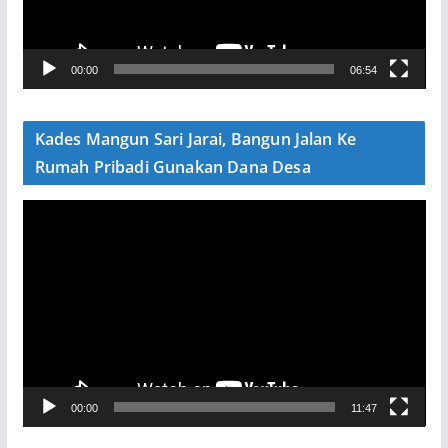
r
V
00:00
06:54
i
d
e
Kades Mangun Sari Jarai, Bangun Jalan Ke
o
Rumah Pribadi Gunakan Dana Desa
P
e
m
u
t
a
r
V
00:00
11:47
i
d