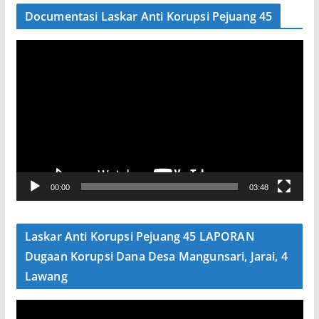
Documentasi Laskar Anti Korupsi Pejuang 45
P
e
m
u
t
a
r
V
00:00
03:48
i
d
e
Laskar Anti Korupsi Pejuang 45 LAPORAN
o
Dugaan Korupsi Dana Desa Mangunsari, Jarai, 4
Lawang
P