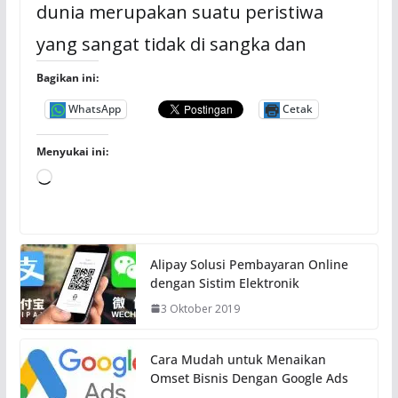
dunia merupakan suatu peristiwa
yang sangat tidak di sangka dan
Bagikan ini:
WhatsApp
Cetak
Menyukai ini:
M
e
m
u
Alipay Solusi Pembayaran Online
a
dengan Sistim Elektronik
t
3 Oktober 2019
.
.
.
Cara Mudah untuk Menaikan
Omset Bisnis Dengan Google Ads