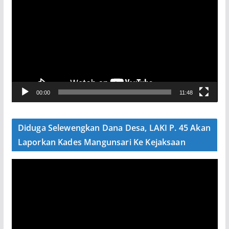
e
m
u
t
a
r
V
00:00
11:48
i
d
e
Diduga Selewengkan Dana Desa, LAKI P. 45 Akan
o
Laporkan Kades Mangunsari Ke Kejaksaan
P
e
m
u
t
a